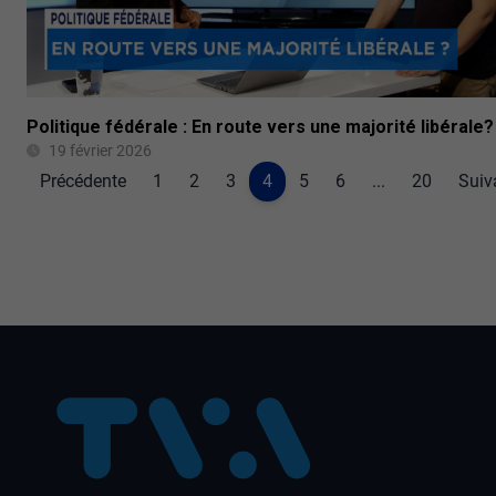
Politique fédérale : En route vers une majorité libérale?
19 février 2026
Précédente
1
2
3
4
5
6
...
20
Suiv