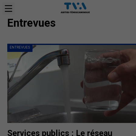
ENTREVUES
Entrevues
ENTREVUES
Services publics : Le réseau