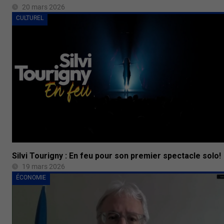
20 mars 2026
CULTUREL
Silvi Tourigny : En feu pour son premier spectacle solo!
19 mars 2026
ÉCONOMIE