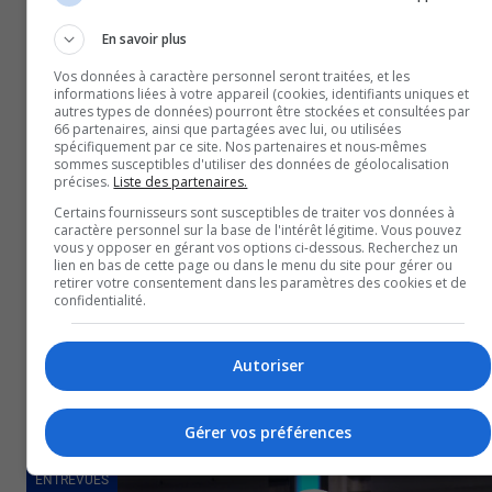
En savoir plus
Immigration : Permis de travail prolongé d’un an pour le
Vos données à caractère personnel seront traitées, et les
travailleurs temporaires
informations liées à votre appareil (cookies, identifiants uniques et
13 mars 2026
autres types de données) pourront être stockées et consultées par
66 partenaires, ainsi que partagées avec lui, ou utilisées
CULTUREL
spécifiquement par ce site. Nos partenaires et nous-mêmes
sommes susceptibles d'utiliser des données de géolocalisation
précises.
Liste des partenaires.
Certains fournisseurs sont susceptibles de traiter vos données à
caractère personnel sur la base de l'intérêt légitime. Vous pouvez
vous y opposer en gérant vos options ci-dessous. Recherchez un
lien en bas de cette page ou dans le menu du site pour gérer ou
retirer votre consentement dans les paramètres des cookies et de
confidentialité.
Autoriser
Spectacle : « Ahh caramel », un délice de Martin Vachon
Gérer vos préférences
12 mars 2026
ENTREVUES