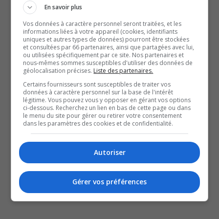
En savoir plus
dernier.
Vos données à caractère personnel seront traitées, et les
informations liées à votre appareil (cookies, identifiants
Elle a terminé première dans la catégorie des femmes de
uniques et autres types de données) pourront être stockées
et consultées par 66 partenaires, ainsi que partagées avec lui,
20 à 24 ans, en complétant le parcours en 4 heures 47
ou utilisées spécifiquement par ce site. Nos partenaires et
minutes et 9 secondes.
nous-mêmes sommes susceptibles d'utiliser des données de
géolocalisation précises.
Liste des partenaires.
De nouveaux défis l’attendent dans les prochains mois.
Certains fournisseurs sont susceptibles de traiter vos
Et notre journaliste, Noémie Rondeau, l’a rencontrée.
données à caractère personnel sur la base de l'intérêt
légitime. Vous pouvez vous y opposer en gérant vos options
ci-dessous. Recherchez un lien en bas de cette page ou dans
QUESTION DU JOUR
le menu du site pour gérer ou retirer votre consentement
dans les paramètres des cookies et de confidentialité.
Commentaires
Autoriser
SOUTENIR NOS MÉDIAS, C’EST PROTÉGER NOTRE
Gérer vos préférences
CULTURE ET NOTRE ÉCONOMIE