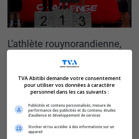
L’athlète rouynorandienne,
Élodie Joncas, a
participé au p113, qui est
TVA Abitibi demande votre consentement
pour utiliser vos données à caractère
personnel dans les cas suivants :
l’équivalent d’un demi-
Publicités et contenu personnalisés, mesure de
Ironman, au Challenge CAP
performance des publicités et du contenu, études
d’audience et développement de services
Stocker et/ou accéder à des informations sur un
Québec, le week-end
appareil