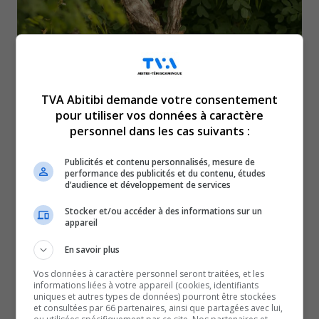
TVA Abitibi demande votre consentement
pour utiliser vos données à caractère
personnel dans les cas suivants :
Vandalisme : Des arbres endommagés à Amos et à
Ville-Marie
Publicités et contenu personnalisés, mesure de
23 juin 2026
performance des publicités et du contenu, études
FAITS DIVERS
d’audience et développement de services
Stocker et/ou accéder à des informations sur un
appareil
En savoir plus
Vos données à caractère personnel seront traitées, et les
informations liées à votre appareil (cookies, identifiants
uniques et autres types de données) pourront être stockées
et consultées par 66 partenaires, ainsi que partagées avec lui,