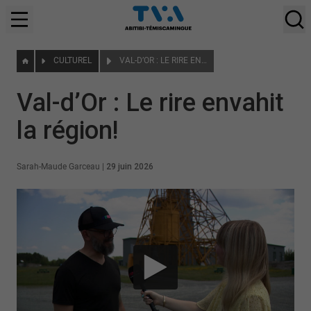
CULTUREL
VAL-D’OR : LE RIRE ENVAHIT LA RÉGION!
Val-d’Or : Le rire envahit
la région!
Sarah-Maude Garceau
|
29 juin 2026