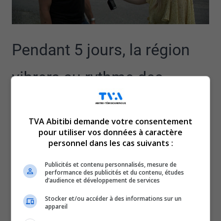
Pendant 5 jours, la région
vibrera au rythme des
éclats de rire avec le
TVA Abitibi demande votre consentement
Festival d’humour de
pour utiliser vos données à caractère
personnel dans les cas suivants :
l’Abitibi-Témiscamingue
Publicités et contenu personnalisés, mesure de
performance des publicités et du contenu, études
d’audience et développement de services
qui est de retour.
Stocker et/ou accéder à des informations sur un
appareil
Donc dès demain, et ce, jusqu’au 5 juillet, le public est