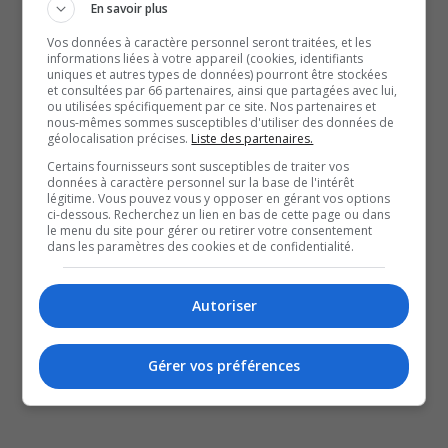
invité à profiter au maximum d’une belle programmation
En savoir plus
avec, entre autres, Jo Cormier, Laurent Paquin, PA
Vos données à caractère personnel seront traitées, et les
Méthot, Mario Tessier, Mégan Brouillard ou encore
informations liées à votre appareil (cookies, identifiants
uniques et autres types de données) pourront être stockées
Douaa Kachache.
et consultées par 66 partenaires, ainsi que partagées avec lui,
ou utilisées spécifiquement par ce site. Nos partenaires et
Un peu plus tôt aujourd’hui, notre journaliste, Sarah-
nous-mêmes sommes susceptibles d'utiliser des données de
géolocalisation précises.
Liste des partenaires.
Maude Garceau, a rencontré le président du Festival pour
Certains fournisseurs sont susceptibles de traiter vos
faire le point sur cette nouvelle édition.
données à caractère personnel sur la base de l'intérêt
légitime. Vous pouvez vous y opposer en gérant vos options
ci-dessous. Recherchez un lien en bas de cette page ou dans
QUESTION DU JOUR
le menu du site pour gérer ou retirer votre consentement
dans les paramètres des cookies et de confidentialité.
Commentaires
Autoriser
SOUTENIR NOS MÉDIAS, C’EST PROTÉGER NOTRE
CULTURE ET NOTRE ÉCONOMIE
Gérer vos préférences