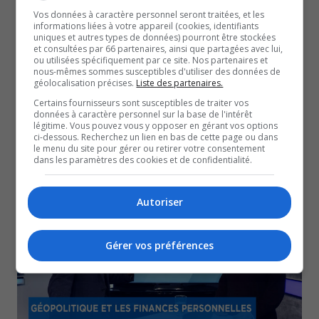
Vos données à caractère personnel seront traitées, et les
informations liées à votre appareil (cookies, identifiants
uniques et autres types de données) pourront être stockées
et consultées par 66 partenaires, ainsi que partagées avec lui,
ou utilisées spécifiquement par ce site. Nos partenaires et
nous-mêmes sommes susceptibles d'utiliser des données de
géolocalisation précises.
Liste des partenaires.
Certains fournisseurs sont susceptibles de traiter vos
données à caractère personnel sur la base de l'intérêt
légitime. Vous pouvez vous y opposer en gérant vos options
ci-dessous. Recherchez un lien en bas de cette page ou dans
le menu du site pour gérer ou retirer votre consentement
Andrew Molson fait part de sa vision philanthropique
dans les paramètres des cookies et de confidentialité.
15 avril 2026
ÉCONOMIE
Autoriser
Gérer vos préférences