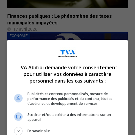
Finances publiques : Le phénomène des taxes
municipales impayées
17 avril 2026
ÉCONOMIE
TVA Abitibi demande votre consentement
pour utiliser vos données à caractère
personnel dans les cas suivants :
Publicités et contenu personnalisés, mesure de
performance des publicités et du contenu, études
d’audience et développement de services
Économie : Rouyn-Noranda intègre le CLDRN à sa
structure municipale
Stocker et/ou accéder à des informations sur un
appareil
16 avril 2026
ÉCONOMIE
En savoir plus