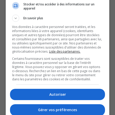
Après avoir récolté plusieurs nominations à l’ADISQ, en
Stocker et/ou accéder à des informations sur un
appareil
2024, et remporté le Prix Espoir FEQ, en 2025, le groupe
qui poursuit son ascension avec de nouvelles chansons
En savoir plus
et une série de spectacles à travers la province.
Vos données à caractère personnel seront traitées, et les
informations liées à votre appareil (cookies, identifiants
Les festivaliers pourront donc découvrir ou redécouvrir
uniques et autres types de données) pourront être stockées
et consultées par 66 partenaires, ainsi que partagées avec lui,
leur musique, ce soir, dès 21 heures, dans la zone
ou utilisées spécifiquement par ce site. Nos partenaires et
extérieure Agnico Eagle, du Festival des guitares du
nous-mêmes sommes susceptibles d'utiliser des données de
géolocalisation précises.
Liste des partenaires.
monde.
Certains fournisseurs sont susceptibles de traiter vos
Et c’est un spectacle complètement gratuit!
données à caractère personnel sur la base de l'intérêt
légitime. Vous pouvez vous y opposer en gérant vos options
Sarah-Maude Garceau s’est entretenue avec les
ci-dessous. Recherchez un lien en bas de cette page ou dans
le menu du site pour gérer ou retirer votre consentement
membres du groupe.
dans les paramètres des cookies et de confidentialité.
QUESTION DU JOUR
Autoriser
Commentaires
Gérer vos préférences