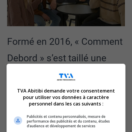
Formé en 2016, « Comment
Debord » s’est taillé une
place de choix sur la scène
musicale québécoise, grâce
TVA Abitibi demande votre consentement
pour utiliser vos données à caractère
personnel dans les cas suivants :
à son univers groovy et
Publicités et contenu personnalisés, mesure de
décontracté.
performance des publicités et du contenu, études
d’audience et développement de services