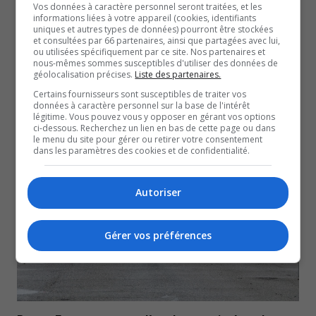
Vos données à caractère personnel seront traitées, et les
informations liées à votre appareil (cookies, identifiants
uniques et autres types de données) pourront être stockées
et consultées par 66 partenaires, ainsi que partagées avec lui,
ou utilisées spécifiquement par ce site. Nos partenaires et
nous-mêmes sommes susceptibles d'utiliser des données de
géolocalisation précises.
Liste des partenaires.
Certains fournisseurs sont susceptibles de traiter vos
Normétal : La municipalité a annoncé la tenue
données à caractère personnel sur la base de l'intérêt
légitime. Vous pouvez vous y opposer en gérant vos options
d’élections partielles
ci-dessous. Recherchez un lien en bas de cette page ou dans
6 août 2026
le menu du site pour gérer ou retirer votre consentement
dans les paramètres des cookies et de confidentialité.
NOUVELLES
Autoriser
Gérer vos préférences