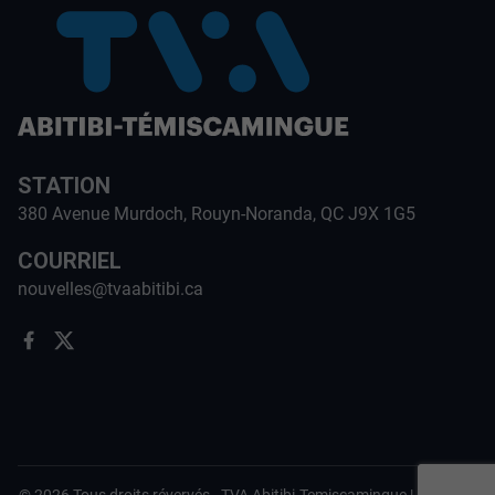
STATION
380 Avenue Murdoch, Rouyn-Noranda, QC J9X 1G5
COURRIEL
nouvelles@tvaabitibi.ca
©
2026
Tous droits révervés -
TVA Abitibi-Temiscamingue
|
Politique