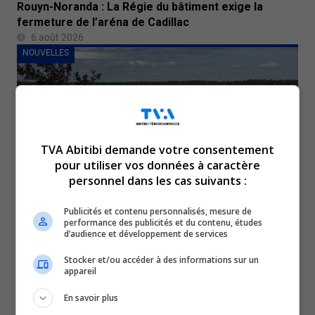
Rouyn-Noranda : La Régie du bâtiment exige la
fermeture de l’aréna de Cadillac
6 août 2026
NOUVELLES
TVA Abitibi demande votre consentement
pour utiliser vos données à caractère
personnel dans les cas suivants :
Publicités et contenu personnalisés, mesure de
Val-d’Or : La plage Rotary de nouveau fermée
performance des publicités et du contenu, études
d’audience et développement de services
6 août 2026
NOUVELLES
Stocker et/ou accéder à des informations sur un
appareil
En savoir plus