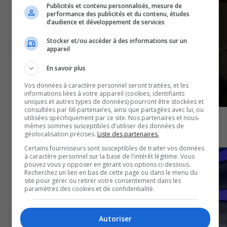
Publicités et contenu personnalisés, mesure de
performance des publicités et du contenu, études
d’audience et développement de services
Stocker et/ou accéder à des informations sur un
appareil
En savoir plus
Vos données à caractère personnel seront traitées, et les
informations liées à votre appareil (cookies, identifiants
uniques et autres types de données) pourront être stockées et
consultées par 66 partenaires, ainsi que partagées avec lui, ou
utilisées spécifiquement par ce site. Nos partenaires et nous-
Parti québécois : « Il doit y avoir un ministre issu de
mêmes sommes susceptibles d'utiliser des données de
votre région! »
géolocalisation précises.
Liste des partenaires.
16 avril 2026
Certains fournisseurs sont susceptibles de traiter vos données
ÉCONOMIE
à caractère personnel sur la base de l'intérêt légitime. Vous
pouvez vous y opposer en gérant vos options ci-dessous.
Recherchez un lien en bas de cette page ou dans le menu du
site pour gérer ou retirer votre consentement dans les
paramètres des cookies et de confidentialité.
Autoriser