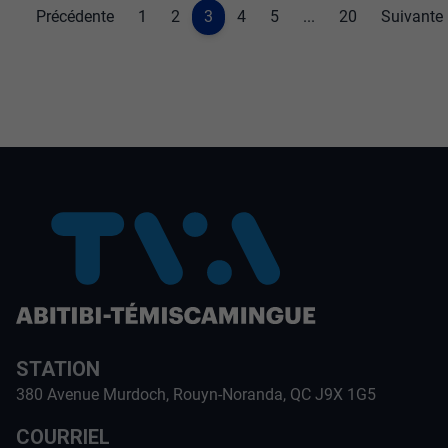
Précédente
1
2
3
4
5
...
20
Suivante
STATION
380 Avenue Murdoch, Rouyn-Noranda, QC J9X 1G5
COURRIEL