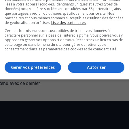
ur le député
liées à votre appareil (cookies, identifiants uniques et autres types de
données) pourront être stockées et consultées par 66 partenaires, ainsi
que partagées avec lui, ou utilisées spécifiquement par ce site. Nos
partenaires et nous-mêmes sommes susceptibles d'utiliser des données
st, Pierre Dufour, qui a
de géolocalisation précises.
Liste des partenaires.
Certains fournisseurs sont susceptibles de traiter vos données à
caractère personnel sur la base de l'intérêt légitime. Vous pouvez vous y
sses politiques au
opposer en gérant vos options ci-dessous. Recherchez un lien en bas de
cette page ou dans le menu du site pour gérer ou retirer votre
consentement dans les paramètres des cookies et de confidentialité.
mois.
Gérer vos préférences
Autoriser
u d’être exclu du gouvernement, ce dernier se dit
.
etenu avec ce dernier.