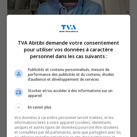
C’est bientôt la fin de la vie
TVA Abitibi demande votre consentement
pour utiliser vos données à caractère
personnel dans les cas suivants :
politique du ministre
Publicités et contenu personnalisés, mesure de
caquiste, Daniel Bernard.
performance des publicités et du contenu, études
d’audience et développement de services
Malgré quelques déceptions, le député de Rouyn-
Stocker et/ou accéder à des informations sur un
appareil
Noranda-Témiscamingue trace un bilan plutôt positif de
son passage au sein du gouvernement.
En savoir plus
Pour en parler, notre journaliste Anthony Dallaire s’est
Vos données à caractère personnel seront traitées, et les
informations liées à votre appareil (cookies, identifiants
entretenu avec ce dernier.
uniques et autres types de données) pourront être stockées
et consultées par 66 partenaires, ainsi que partagées avec lui,