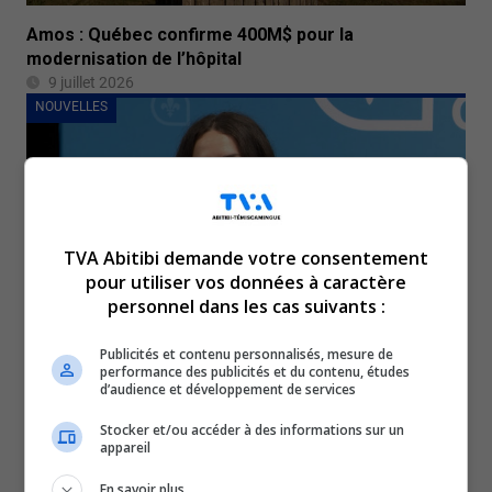
Amos : Québec confirme 400M$ pour la
modernisation de l’hôpital
9 juillet 2026
NOUVELLES
TVA Abitibi demande votre consentement
pour utiliser vos données à caractère
personnel dans les cas suivants :
Publicités et contenu personnalisés, mesure de
CAQ : Béatrice Déry candidate dans Rouyn-Noranda-
performance des publicités et du contenu, études
d’audience et développement de services
Témiscamingue
9 juillet 2026
Stocker et/ou accéder à des informations sur un
NOUVELLES
appareil
En savoir plus