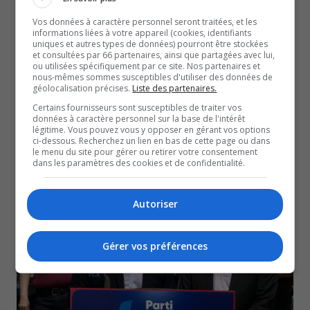
Vos données à caractère personnel seront traitées, et les
informations liées à votre appareil (cookies, identifiants
uniques et autres types de données) pourront être stockées
et consultées par 66 partenaires, ainsi que partagées avec lui,
ou utilisées spécifiquement par ce site. Nos partenaires et
nous-mêmes sommes susceptibles d'utiliser des données de
géolocalisation précises.
Liste des partenaires.
Certains fournisseurs sont susceptibles de traiter vos
données à caractère personnel sur la base de l'intérêt
légitime. Vous pouvez vous y opposer en gérant vos options
ACEUM : La fin de l’accord de libre-échange avec les
ci-dessous. Recherchez un lien en bas de cette page ou dans
USA
le menu du site pour gérer ou retirer votre consentement
dans les paramètres des cookies et de confidentialité.
7 juillet 2026
NOUVELLES
Autoriser
Gérer vos préférences