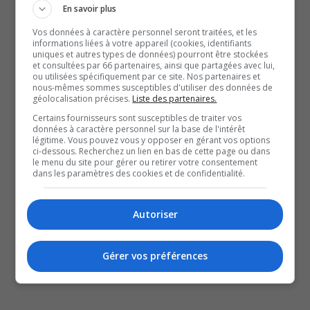
En savoir plus
Nord-du-Québec.
Vos données à caractère personnel seront traitées, et les
informations liées à votre appareil (cookies, identifiants
uniques et autres types de données) pourront être stockées
Notre journaliste, Anthony Dallaire, s’entretient avec celle
et consultées par 66 partenaires, ainsi que partagées avec lui,
ou utilisées spécifiquement par ce site. Nos partenaires et
qui succédera à Rémy Mailloux, qui était en poste depuis
nous-mêmes sommes susceptibles d'utiliser des données de
géolocalisation précises.
Liste des partenaires.
30 ans, afin de connaître sa vision pour l’avenir de
Certains fournisseurs sont susceptibles de traiter vos
l’organisme.
données à caractère personnel sur la base de l'intérêt
légitime. Vous pouvez vous y opposer en gérant vos options
ci-dessous. Recherchez un lien en bas de cette page ou dans
QUESTION DU JOUR
le menu du site pour gérer ou retirer votre consentement
dans les paramètres des cookies et de confidentialité.
Commentaires
Autoriser
SOUTENIR NOS MÉDIAS, C’EST PROTÉGER NOTRE
Gérer vos préférences
CULTURE ET NOTRE ÉCONOMIE