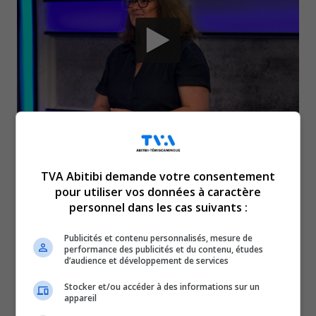
Marie-France Beaudry est la
TVA Abitibi demande votre consentement
nouvelle directrice générale
pour utiliser vos données à caractère
personnel dans les cas suivants :
de la Ressource pour
Publicités et contenu personnalisés, mesure de
performance des publicités et du contenu, études
d’audience et développement de services
personnes handicapées de
Stocker et/ou accéder à des informations sur un
appareil
l’Abitibi-Témiscamingue-