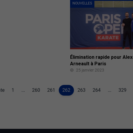
NOUVELLES
Élimination rapide pour Alex
Arneault à Paris
25 janvier 2023
te
1
...
260
261
262
263
264
...
329