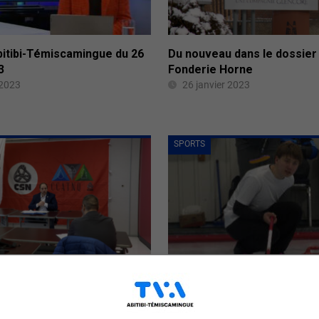
bitibi-Témiscamingue du 26
Du nouveau dans le dossier 
3
Fonderie Horne
 2023
26 janvier 2023
SPORTS
e son bilan
Des débuts victorieux pour
Bédard
 2023
26 janvier 2023