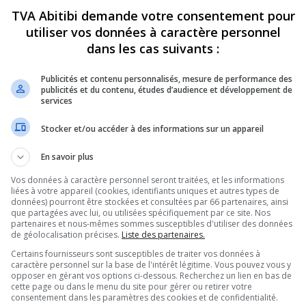
TVA Abitibi demande votre consentement pour
NOUVELLES
utiliser vos données à caractère personnel
dans les cas suivants :
Publicités et contenu personnalisés, mesure de performance des
publicités et du contenu, études d’audience et développement de
services
Stocker et/ou accéder à des informations sur un appareil
 : L’école secondaire Le
Hockey : L’Abitibi-Témisca
En savoir plus
offre un simulateur
s’invite chez le Club-École 
Vos données à caractère personnel seront traitées, et les informations
 2023
25 janvier 2023
liées à votre appareil (cookies, identifiants uniques et autres types de
données) pourront être stockées et consultées par 66 partenaires, ainsi
que partagées avec lui, ou utilisées spécifiquement par ce site. Nos
partenaires et nous-mêmes sommes susceptibles d'utiliser des données
de géolocalisation précises.
Liste des partenaires.
Certains fournisseurs sont susceptibles de traiter vos données à
caractère personnel sur la base de l'intérêt légitime. Vous pouvez vous y
opposer en gérant vos options ci-dessous. Recherchez un lien en bas de
cette page ou dans le menu du site pour gérer ou retirer votre
consentement dans les paramètres des cookies et de confidentialité.