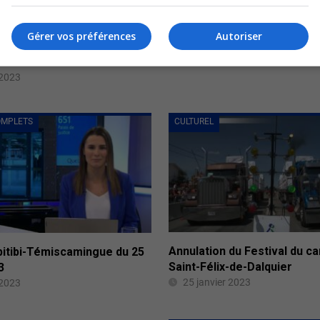
Gérer vos préférences
Autoriser
 : Sept ans d’emprisonnement
pour un Lasarrois
 2023
OMPLETS
CULTUREL
Annulation du Festival du c
bitibi-Témiscamingue du 25
Saint-Félix-de-Dalquier
3
25 janvier 2023
 2023