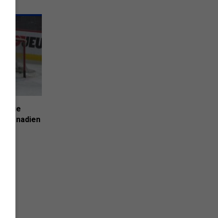
mingue
du Canadien