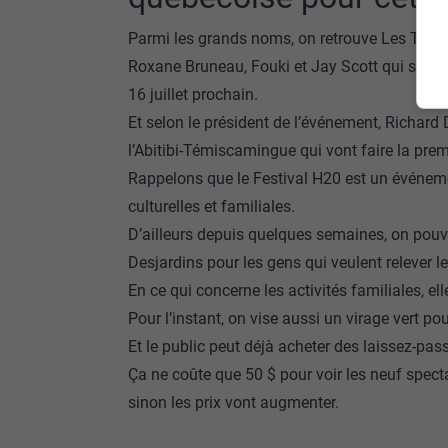
Parmi les grands noms, on retrouve Les Trois
Roxane Bruneau, Fouki et Jay Scott qui seront 
16 juillet prochain.
Et selon le président de l’événement, Richard D
l’Abitibi-Témiscamingue qui vont faire la prem
Rappelons que le Festival H20 est un événeme
culturelles et familiales.
D’ailleurs depuis quelques semaines, on pouvai
Desjardins pour les gens qui veulent relever l
En ce qui concerne les activités familiales, el
Pour l’instant, on vise aussi un virage vert po
Et le public peut déjà acheter des laissez-pas
Ça ne coûte que 50 $ pour voir les neuf spect
sinon les prix vont augmenter.