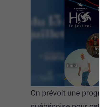
On prévoit une progr
québécoise pour cette 