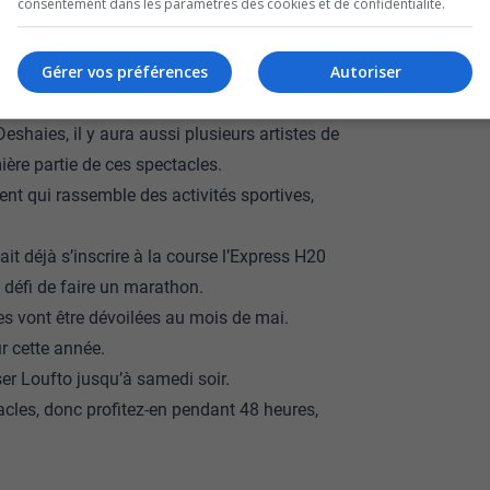
consentement dans les paramètres des cookies et de confidentialité.
 Accords, Bleu Jeans Bleu, Lisa Leblanc,
Gérer vos préférences
Autoriser
sur scène pour divertir le public entre le 13 et
eshaies, il y aura aussi plusieurs artistes de
ière partie de ces spectacles.
nt qui rassemble des activités sportives,
t déjà s’inscrire à la course l’Express H20
e défi de faire un marathon.
les vont être dévoilées au mois de mai.
ur cette année.
ser Loufto jusqu’à samedi soir.
acles, donc profitez-en pendant 48 heures,