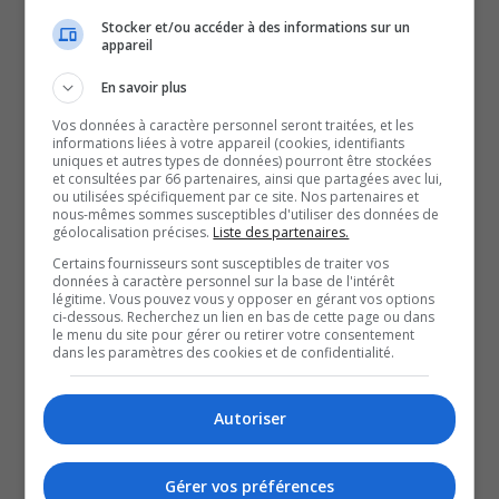
Stocker et/ou accéder à des informations sur un
soir.
appareil
En savoir plus
Le feu a débuté dans le toit, en pleins travaux de
Vos données à caractère personnel seront traitées, et les
rénovation.
informations liées à votre appareil (cookies, identifiants
Heureusement, il n’y a pas eu de blessé.
uniques et autres types de données) pourront être stockées
et consultées par 66 partenaires, ainsi que partagées avec lui,
Les flammes ont rapidement été contrôlées par les
ou utilisées spécifiquement par ce site. Nos partenaires et
nous-mêmes sommes susceptibles d'utiliser des données de
pompiers de Ville-Marie.
géolocalisation précises.
Liste des partenaires.
Mais le restaurant, la salle de projection et des
Certains fournisseurs sont susceptibles de traiter vos
données à caractère personnel sur la base de l'intérêt
appartements ont été endommagés.
légitime. Vous pouvez vous y opposer en gérant vos options
Les locataires affectés par l’incendie ont été pris en
ci-dessous. Recherchez un lien en bas de cette page ou dans
le menu du site pour gérer ou retirer votre consentement
charge par une équipe de la Croix-Rouge.
dans les paramètres des cookies et de confidentialité.
QUESTION DU JOUR
Autoriser
Commentaires
Gérer vos préférences