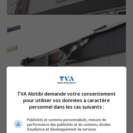
TVA Abitibi demande votre consentement
Au Témiscamingue, le
pour utiliser vos données à caractère
personnel dans les cas suivants :
Théâtre du Rift a été la proie
Publicités et contenu personnalisés, mesure de
performance des publicités et du contenu, études
des flammes, dimanche
d’audience et développement de services