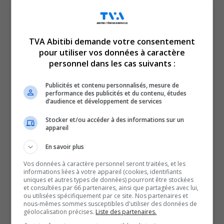
embardée en VTT à Rollet.
Une quadragénaire a perdu le contrôle de son véhicule et
TVA Abitibi demande votre consentement
a effectué plusieurs tonneaux, avant de se retrouver
pour utiliser vos données à caractère
personnel dans les cas suivants :
dans le fossé. Elle était seule à bord de sa voiture.
Son décès a malheureusement été constaté à l’hôpital.
Publicités et contenu personnalisés, mesure de
La victime est Isabelle Dumont, de Lebel-sur-Quévillon.
performance des publicités et du contenu, études
d’audience et développement de services
Et selon la Sûreté du Québec, la conduite sous facultés
affaiblies et la vitesse qui pourraient être en cause dans
Stocker et/ou accéder à des informations sur un
appareil
l’accident. Et un enquêteur spécialisé en collision qui a
été dépêché sur place.
En savoir plus
Plus tard en soirée, Anick Blais, 48 ans, a fait une
Vos données à caractère personnel seront traitées, et les
informations liées à votre appareil (cookies, identifiants
embardée avec son véhicule tout-terrain, près du
uniques et autres types de données) pourront être stockées
et consultées par 66 partenaires, ainsi que partagées avec lui,
boulevard Rideau, dans le quartier Rollet, à Rouyn-
ou utilisées spécifiquement par ce site. Nos partenaires et
Noranda.
nous-mêmes sommes susceptibles d'utiliser des données de
géolocalisation précises.
Liste des partenaires.
Par ailleurs, les policiers de la Sûreté du Québec ont