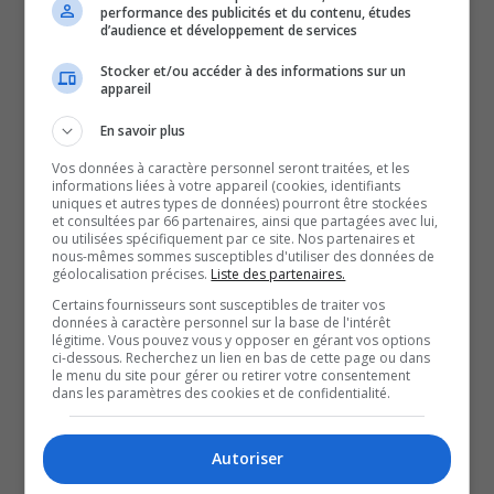
Creebec pourrait desservir
performance des publicités et du contenu, études
d’audience et développement de services
l’aéroport régional de
Stocker et/ou accéder à des informations sur un
appareil
Rouyn-Noranda?
En savoir plus
Vos données à caractère personnel seront traitées, et les
Eh bien, l’option n’est pas écartée, selon la mairesse de
informations liées à votre appareil (cookies, identifiants
uniques et autres types de données) pourront être stockées
Rouyn-Noranda, Diane Dallaire.
et consultées par 66 partenaires, ainsi que partagées avec lui,
ou utilisées spécifiquement par ce site. Nos partenaires et
Même si rien n’est confirmé, des discussions sont en
nous-mêmes sommes susceptibles d'utiliser des données de
géolocalisation précises.
Liste des partenaires.
cours avec l’entreprise qui est établie à Val-d’Or.
Certains fournisseurs sont susceptibles de traiter vos
C’est ce que la mairesse de Rouyn-Noranda a rapporté
données à caractère personnel sur la base de l'intérêt
dans une récente entrevue accordée à JE.
légitime. Vous pouvez vous y opposer en gérant vos options
ci-dessous. Recherchez un lien en bas de cette page ou dans
Air Creebec, de son côté, affirme que rien n’est exclu,
le menu du site pour gérer ou retirer votre consentement
dans les paramètres des cookies et de confidentialité.
mais qu’ils attendent des projets viables pour des
dessertes.
Autoriser
QUESTION DU JOUR