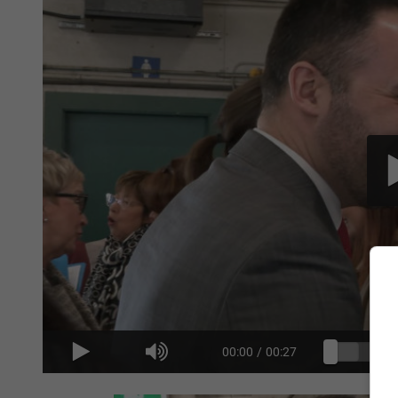
00:00
/
00:27