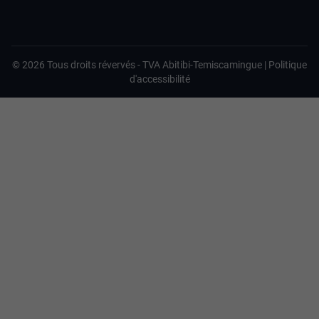
©
2026
Tous droits révervés -
TVA Abitibi-Temiscamingue
|
Politique
d'accessibilité