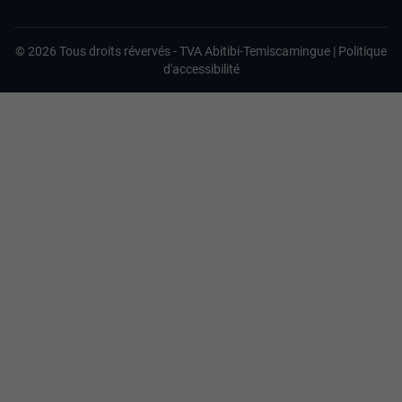
©
2026
Tous droits révervés -
TVA Abitibi-Temiscamingue
|
Politique
d'accessibilité