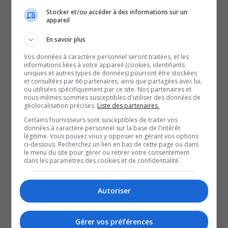
Stocker et/ou accéder à des informations sur un
La Sûreté du Québec procède actuellement à des
appareil
perquisitions à plusieurs endroits sur le territoire de Val-
En savoir plus
d’Or.
Vos données à caractère personnel seront traitées, et les
Des opérations ont lieu à sept endroits sur le territoire de
informations liées à votre appareil (cookies, identifiants
Val-d’Or, en lien avec du trafic de stupéfiants.
uniques et autres types de données) pourront être stockées
et consultées par 66 partenaires, ainsi que partagées avec lui,
Trois véhicules ont notamment été saisis.
ou utilisées spécifiquement par ce site. Nos partenaires et
nous-mêmes sommes susceptibles d'utiliser des données de
Trois hommes et trois femmes ont été arrêtés.
géolocalisation précises.
Liste des partenaires.
L’opération se tient dans le cadre de la stratégie
Certains fournisseurs sont susceptibles de traiter vos
données à caractère personnel sur la base de l'intérêt
CENTAURE, qui lutte contre le crime organisé.
légitime. Vous pouvez vous y opposer en gérant vos options
Un bilan de l’opération devrait être effectué en fin de
ci-dessous. Recherchez un lien en bas de cette page ou dans
le menu du site pour gérer ou retirer votre consentement
journée.
dans les paramètres des cookies et de confidentialité.
QUESTION DU JOUR
Autoriser
Commentaires
Gérer vos préférences