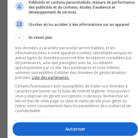
Publicités et contenu personnalisés, mesure de performance
ÉCONOMIE
des publicités et du contenu, études d’audience et
développement de services
Stocker et/ou accéder à des informations sur un appareil
En savoir plus
Vos données à caractère personnel seront traitées, et les
informations liées à votre appareil (cookies, identifiants uniques et
autres types de données) pourront être stockées et consultées par
66 partenaires, ainsi que partagées avec lui, ou utilisées
spécifiquement par ce site. Nos partenaires et nous-mêmes
sommes susceptibles d'utiliser des données de géolocalisation
précises.
Liste des partenaires.
Certains fournisseurs sont susceptibles de traiter vos données à
Rouyn-Noranda : Respecter la capacité de payer des
caractère personnel sur la base de l'intérêt légitime. Vous pouvez
vous y opposer en gérant vos options ci-dessous. Recherchez un
citoyens
lien en bas de cette page ou dans le menu du site pour gérer ou
17 Décembre 2024
retirer votre consentement dans les paramètres des cookies et de
ÉCONOMIE
confidentialité.
Autoriser