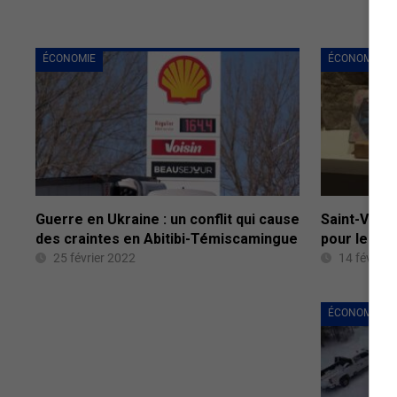
ÉCONOMIE
ÉCONOMIE
Guerre en Ukraine : un conflit qui cause
Saint-Valen
des craintes en Abitibi-Témiscamingue
pour les en
25 février 2022
14 février
ÉCONOMIE