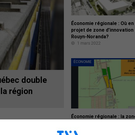
Économie régionale : Où en 
projet de zone d’innovation
Rouyn-Noranda?
1 mars 2022
ÉCONOMIE
uébec double
la région
Économie régionale : la zon
d’innovation de Val-d’Or dev
Novinor Innovation