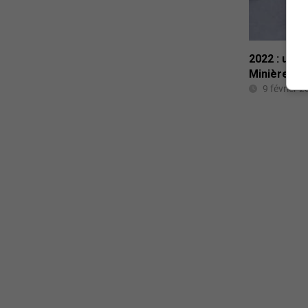
2022 : une
Minière O3
9 février 