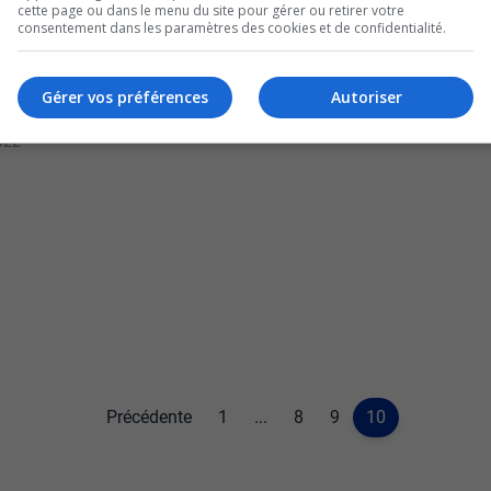
cette page ou dans le menu du site pour gérer ou retirer votre
consentement dans les paramètres des cookies et de confidentialité.
 année importante pour
Gérer vos préférences
Autoriser
2022
Précédente
1
...
8
9
10