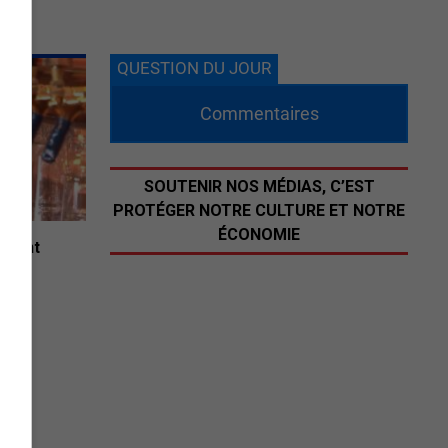
QUESTION DU JOUR
Commentaires
SOUTENIR NOS MÉDIAS, C’EST
PROTÉGER NOTRE CULTURE ET NOTRE
ÉCONOMIE
ignent