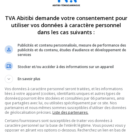
28 février 2022
TVA Abitibi demande votre consentement pour
COVID-19
utiliser vos données à caractère personnel
dans les cas suivants :
Publicités et contenu personnalisés, mesure de performance des
publicités et du contenu, études d’audience et développement de
services
Stocker et/ou accéder à des informations sur un appareil
tin : Une fête importante
Les tenanciers de bars cra
En savoir plus
treprises de la région
l’effet yoyo
 2022
10 février 2022
Vos données à caractère personnel seront traitées, et les informations
liées à votre appareil (cookies, identifiants uniques et autres types de
données) pourront être stockées et consultées par 66 partenaires, ainsi
que partagées avec lui, ou utilisées spécifiquement par ce site. Nos
partenaires et nous-mêmes sommes susceptibles d'utiliser des données
de géolocalisation précises.
Liste des partenaires.
Certains fournisseurs sont susceptibles de traiter vos données à
caractère personnel sur la base de l'intérêt légitime. Vous pouvez vous y
opposer en gérant vos options ci-dessous. Recherchez un lien en bas de