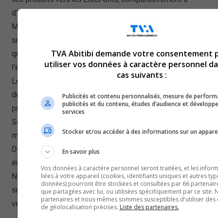
d’autres régions.
Mais les exportations régionales vers nos voisins du Sud
sont tout de même au-dessus de la moyenne
TVA Abitibi demande votre consentement 
québécoise, mentionne Maëlle Boulais-Préseault,
utiliser vos données à caractère personnel da
l’économiste senior chez Desjardins.
cas suivants :
Le président de la chambre de commerce et d’industrie
de Rouyn-Noranda, Stéphane Brown, ainsi que le 2e vice-
Publicités et contenu personnalisés, mesure de perfor
publicités et du contenu, études d’audience et dévelop
président de la Chambre de commerce de Val-d’Or,
services
Sébastien Richard, pour leur part, demeurent optimistes,
Stocker et/ou accéder à des informations sur un apparei
malgré tout.
Desjardins affirme que des effets indirects pourraient
En savoir plus
éventuellement se faire sentir dans la région…
Vos données à caractère personnel seront traitées, et les infor
Notamment en raison d’exportations vers d’autres
liées à votre appareil (cookies, identifiants uniques et autres ty
données) pourront être stockées et consultées par 66 partenaire
secteurs du Québec, qui, eux, exportent plus fortement
que partagées avec lui, ou utilisées spécifiquement par ce site. 
partenaires et nous-mêmes sommes susceptibles d'utiliser des
vers les États-Unis.
de géolocalisation précises.
Liste des partenaires.