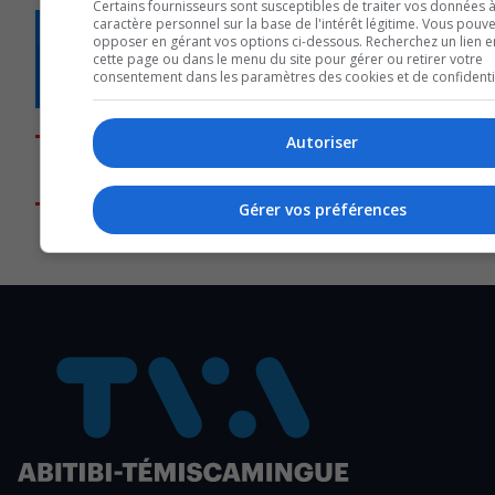
Certains fournisseurs sont susceptibles de traiter vos données 
caractère personnel sur la base de l'intérêt légitime. Vous pouv
QUESTION DU JOUR
opposer en gérant vos options ci-dessous. Recherchez un lien e
cette page ou dans le menu du site pour gérer ou retirer votre
Commentaires
consentement dans les paramètres des cookies et de confidentia
Autoriser
SOUTENIR NOS MÉDIAS, C’EST PROTÉGER NOTRE
CULTURE ET NOTRE ÉCONOMIE
Gérer vos préférences