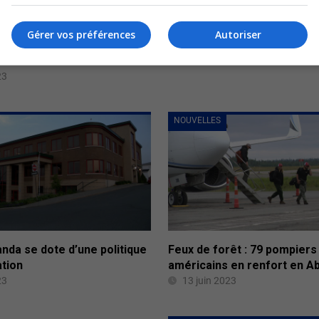
Gérer vos préférences
Autoriser
bitibi-Témiscamingue du 14
23
NOUVELLES
nda se dote d’une politique
Feux de forêt : 79 pompiers
ation
américains en renfort en Abi
23
13 juin 2023