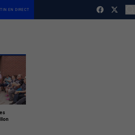
TIN EN DIRECT
des
llon