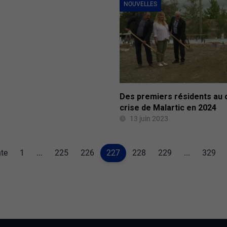
NOUVELLES
Des premiers résidents au 
crise de Malartic en 2024
13 juin 2023
te
1
...
225
226
227
228
229
...
329