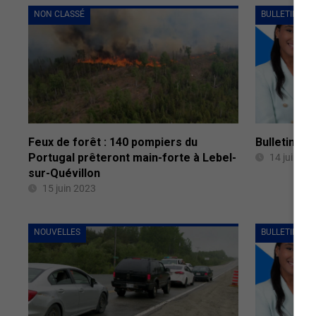
NON CLASSÉ
BULLETINS C
Feux de forêt : 140 pompiers du
Bulletin de
Portugal prêteront main-forte à Lebel-
14 juin 20
sur-Quévillon
15 juin 2023
NOUVELLES
BULLETINS C