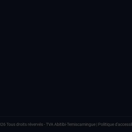
026
Tous droits révervés -
TVA Abitibi-Temiscamingue
|
Politique d'accessib