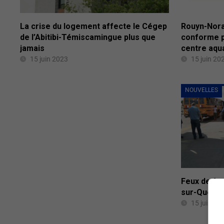
La crise du logement affecte le Cégep
Rouyn-Nora
de l’Abitibi-Témiscamingue plus que
conforme p
jamais
centre aqu
15 juin 2023
15 juin 20
NOUVELLES
Feux de for
sur-Quévil
15 juin 20