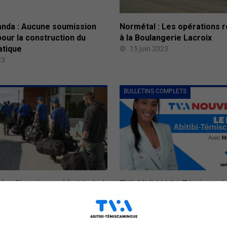
Normétal : Les opérations 
nda : Aucune soumission
à la Boulangerie Lacroix
our la construction du
atique
15 juin 2023
23
BULLETINS COMPLETS
êt : Situation stable à Lebel-
TVA Midi Abitibi-Témiscami
lon
juin 2023
23
15 juin 2023