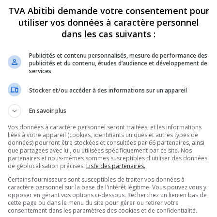
TVA Abitibi demande votre consentement pour
OMPLETS
ÉDUCATION
utiliser vos données à caractère personnel
dans les cas suivants :
Publicités et contenu personnalisés, mesure de performance des
publicités et du contenu, études d’audience et développement de
services
Stocker et/ou accéder à des informations sur un appareil
 nouvelles du 14 juin 2023
Retour en classe prévu ce 
pour les élèves de Norméta
23
En savoir plus
14 juin 2023
Vos données à caractère personnel seront traitées, et les informations
liées à votre appareil (cookies, identifiants uniques et autres types de
données) pourront être stockées et consultées par 66 partenaires, ainsi
que partagées avec lui, ou utilisées spécifiquement par ce site. Nos
partenaires et nous-mêmes sommes susceptibles d'utiliser des données
OMPLETS
de géolocalisation précises.
Liste des partenaires.
Certains fournisseurs sont susceptibles de traiter vos données à
caractère personnel sur la base de l'intérêt légitime. Vous pouvez vous y
opposer en gérant vos options ci-dessous. Recherchez un lien en bas de
cette page ou dans le menu du site pour gérer ou retirer votre
consentement dans les paramètres des cookies et de confidentialité.