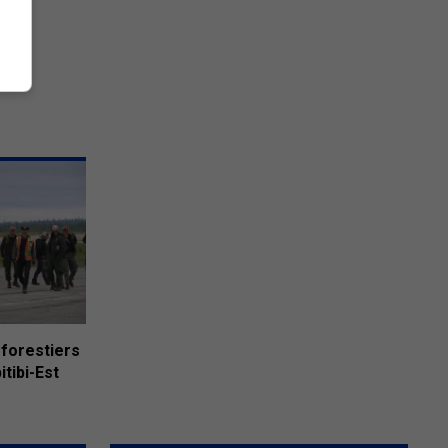
 forestiers
tibi-Est