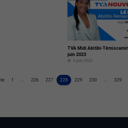
TVA Midi Abitibi-Témiscami
juin 2023
9 juin 2023
te
1
...
226
227
228
229
230
...
329