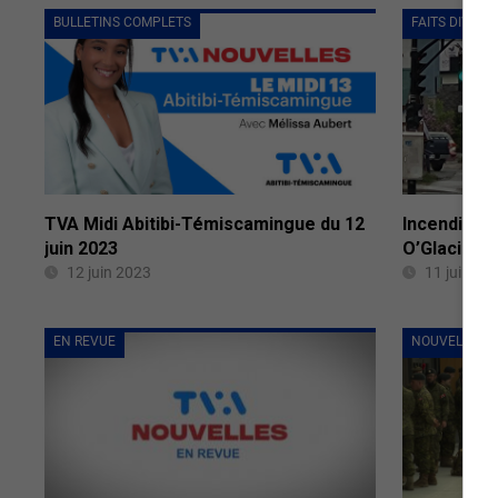
BULLETINS COMPLETS
FAITS DIVERS
TVA Midi Abitibi-Témiscamingue du 12
Incendie à 
juin 2023
O’Glacier 
12 juin 2023
11 juin 20
EN REVUE
NOUVELLES