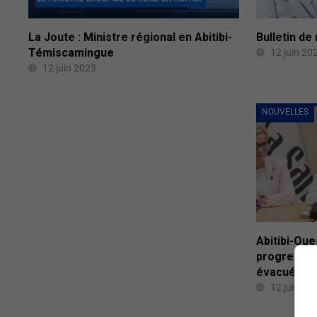
La Joute : Ministre régional en Abitibi-
Bulletin de
Témiscamingue
12 juin 20
12 juin 2023
NOUVELLES
Abitibi-Oue
progressif 
évacuées
12 juin 20