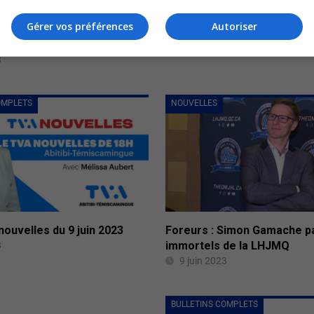
Gérer vos préférences
Autoriser
nda : Une centaine de
arrivés
3
OMPLETS
NOUVELLES
 nouvelles du 9 juin 2023
Foreurs : Simon Gamache pa
immortels de la LHJMQ
3
9 juin 2023
BULLETINS COMPLETS