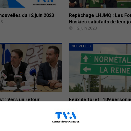
 nouvelles du 12 juin 2023
Repêchage LHJMQ : Les For
Huskies satisfaits de leur j
23
12 juin 2023
NOUVELLES
st : Vers un retour
Feux de forêt : 109 person
dans les municipalités
combattent les flammes
12 juin 2023
23