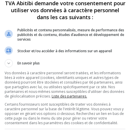
TVA Abitibi demande votre consentement pour
NON CLASSÉ
utiliser vos données à caractère personnel
dans les cas suivants :
Publicités et contenu personnalisés, mesure de performance des
publicités et du contenu, études d’audience et développement de
services
Stocker et/ou accéder à des informations sur un appareil
Rouyn-Noranda : O’Poulet et
Jour de repêchage pour les
En savoir plus
touchés
les Huskies
23
10 juin 2023
Vos données à caractère personnel seront traitées, et les informations
liées à votre appareil (cookies, identifiants uniques et autres types de
données) pourront être stockées et consultées par 66 partenaires, ainsi
que partagées avec lui, ou utilisées spécifiquement par ce site. Nos
partenaires et nous-mêmes sommes susceptibles d'utiliser des données
de géolocalisation précises.
Liste des partenaires.
Certains fournisseurs sont susceptibles de traiter vos données à
caractère personnel sur la base de l'intérêt légitime. Vous pouvez vous y
opposer en gérant vos options ci-dessous. Recherchez un lien en bas de
cette page ou dans le menu du site pour gérer ou retirer votre
consentement dans les paramètres des cookies et de confidentialité.