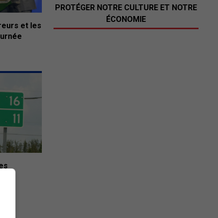
PROTÉGER NOTRE CULTURE ET NOTRE
ÉCONOMIE
eurs et les
ournée
nes