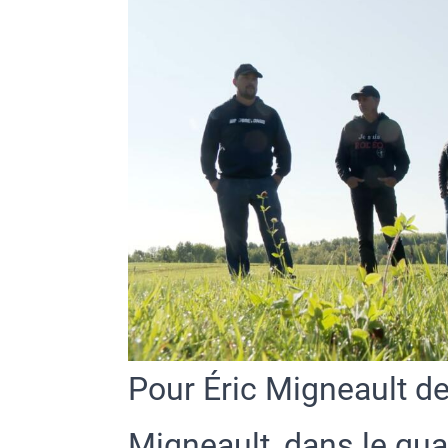
Pour Éric Migneault d
Migneault, dans le qua