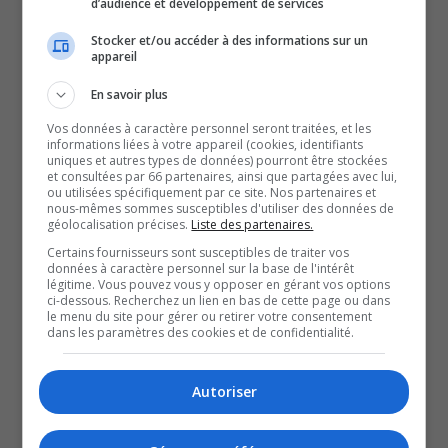
d’audience et développement de services
Stocker et/ou accéder à des informations sur un
appareil
En savoir plus
Vos données à caractère personnel seront traitées, et les
Le Challenge Blanc 2022 surmonté par un duo de
informations liées à votre appareil (cookies, identifiants
Preissac
uniques et autres types de données) pourront être stockées
et consultées par 66 partenaires, ainsi que partagées avec lui,
2 mars 2022
ou utilisées spécifiquement par ce site. Nos partenaires et
FAITS DIVERS
nous-mêmes sommes susceptibles d'utiliser des données de
géolocalisation précises.
Liste des partenaires.
Certains fournisseurs sont susceptibles de traiter vos
données à caractère personnel sur la base de l'intérêt
légitime. Vous pouvez vous y opposer en gérant vos options
ci-dessous. Recherchez un lien en bas de cette page ou dans
le menu du site pour gérer ou retirer votre consentement
dans les paramètres des cookies et de confidentialité.
Autoriser
Course à chiens : un rêve devenu réalité pour Pierre