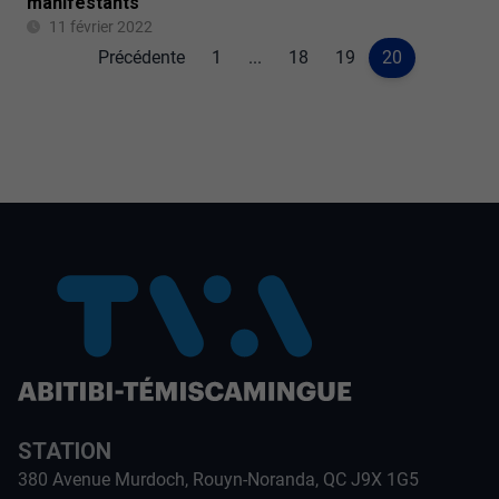
manifestants
11 février 2022
Précédente
1
...
18
19
20
STATION
380 Avenue Murdoch, Rouyn-Noranda, QC J9X 1G5