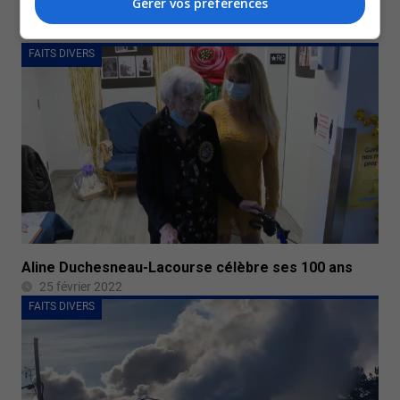
Gérer vos préférences
Germain
28 février 2022
FAITS DIVERS
Aline Duchesneau-Lacourse célèbre ses 100 ans
25 février 2022
FAITS DIVERS