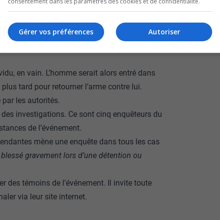
consentement dans les paramètres des cookies et de confidentialité.
 appelés samedi vers 17h05 pour une
Gérer vos préférences
Autoriser
nu des propos suicidaires.
ent localisé l’homme à l’extérieur de sa
ividu, en vain. L’homme serait alors entré dans
plus tard pour retourner l’arme contre lui.
 par les autorités.
es investigations. Ce sont cinq enquêteurs du
nstances de l’événement.
pendantes mène une enquête dans tous les cas
u blessé gravement lors d’une détention ou
er des témoins de l’événement. Il invite toute
ler via leur site internet.