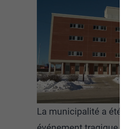
La municipalité a été 
événement tragique s