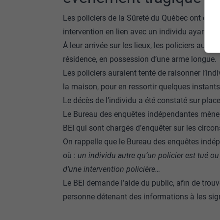
Les policiers de la Sûreté du Québec ont été
intervention en lien avec un individu ayant te
À leur arrivée sur les lieux, les policiers aurai
résidence, en possession d’une arme longue.
Les policiers auraient tenté de raisonner l’ind
la maison, pour en ressortir quelques instants 
Le décès de l’individu a été constaté sur place
Le Bureau des enquêtes indépendantes mène d
BEI qui sont chargés d’enquêter sur les circo
On rappelle que le Bureau des enquêtes indé
où :
un individu autre qu’un policier est tué o
d’une intervention policière…
Le BEI demande l’aide du public, afin de trouv
personne détenant des informations à les signa