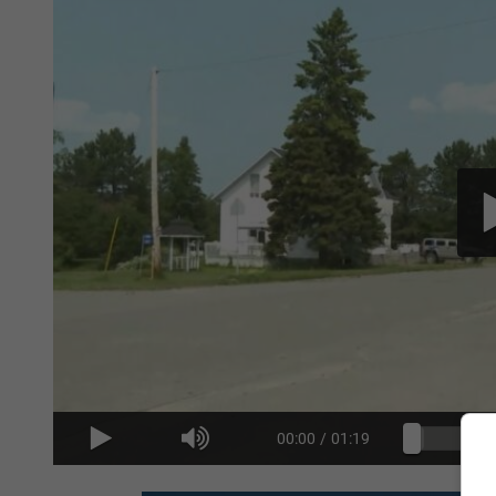
00:00
/
01:19