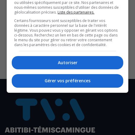
ou utilisées spécifiquement par ce site. Nos partenaires et
nous-mêmes sommes susceptibles d'utiliser des données de
QUESTION DU JOUR
géolocalisation précises.
Liste des partenaires.
Certains fournisseurs sont susceptibles de traiter vos
Commentaires
données à caractère personnel sur la base de l'intérêt
légitime. Vous pouvez vous y opposer en gérant vos options
ci-dessous. Recherchez un lien en bas de cette page ou dans
le menu du site pour gérer ou retirer votre consentement
SOUTENIR NOS MÉDIAS, C’EST PROTÉGER NOTRE
dans les paramètres des cookies et de confidentialité.
CULTURE ET NOTRE ÉCONOMIE
Autoriser
Gérer vos préférences