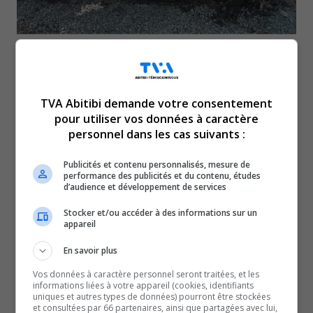
Le feu s’est propagé à un
TVA Abitibi demande votre consentement
garage. Le brasier a été
pour utiliser vos données à caractère
personnel dans les cas suivants :
maîtrisé par les services
Publicités et contenu personnalisés, mesure de
performance des publicités et du contenu, études
d’incendie.
d’audience et développement de services
Stocker et/ou accéder à des informations sur un
Selon la porte-parole de la Sûreté du Québec, Nancy
appareil
Fournier, des indices laissent croire qu’il s’agirait d’un
En savoir plus
incendie criminel.
Vos données à caractère personnel seront traitées, et les
Les enquêteurs de la SQ doivent se rendre sur les lieux
informations liées à votre appareil (cookies, identifiants
aujourd’hui.
uniques et autres types de données) pourront être stockées
et consultées par 66 partenaires, ainsi que partagées avec lui,