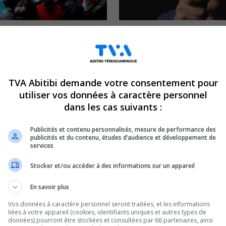
s Tounes : Un groupe qui
« Le vrai monde? » : Du théâ
 les petits et grands
hauteur de la version de Mi
Tremblay
023
22 mars 2023
TVA Abitibi demande votre consentement pour
utiliser vos données à caractère personnel
CULTUREL
dans les cas suivants :
Publicités et contenu personnalisés, mesure de performance des
publicités et du contenu, études d’audience et développement de
services
Stocker et/ou accéder à des informations sur un appareil
En savoir plus
u parc national Aiguebelle
Une belle fin de semaine po
âche?
d’hiver de Rouyn-Noranda
Vos données à caractère personnel seront traitées, et les informations
23
20 février 2023
liées à votre appareil (cookies, identifiants uniques et autres types de
données) pourront être stockées et consultées par 66 partenaires, ainsi