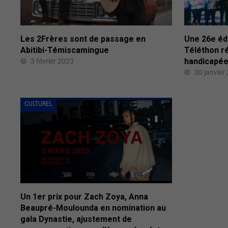
Les 2Frères sont de passage en
Une 26e édi
Abitibi-Témiscamingue
Téléthon r
handicapé
3 février 2023
30 janvier
CULTUREL
Un 1er prix pour Zach Zoya, Anna
Beaupré-Moulounda en nomination au
gala Dynastie, ajustement de