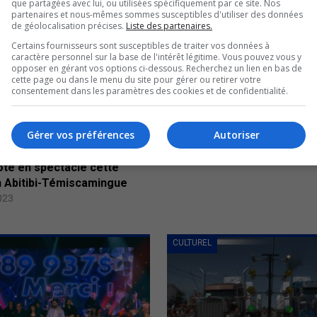
que partagées avec lui, ou utilisées spécifiquement par ce site. Nos
partenaires et nous-mêmes sommes susceptibles d'utiliser des données
de géolocalisation précises.
Liste des partenaires.
Certains fournisseurs sont susceptibles de traiter vos données à
caractère personnel sur la base de l'intérêt légitime. Vous pouvez vous y
opposer en gérant vos options ci-dessous. Recherchez un lien en bas de
cette page ou dans le menu du site pour gérer ou retirer votre
consentement dans les paramètres des cookies et de confidentialité.
Gérer vos préférences
Autoriser
ote en spectacle cette
 Abitibi-Témiscamingue
2023
CULTUREL