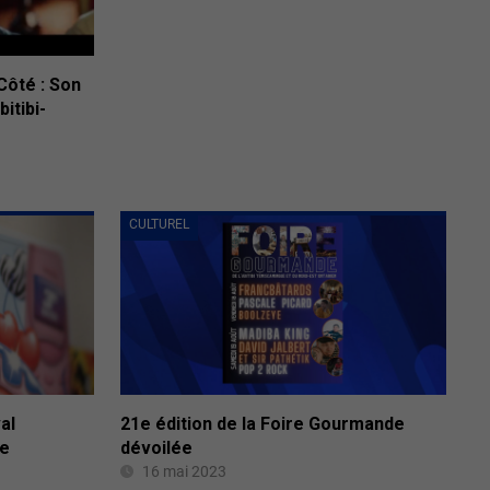
Côté : Son
itibi-
CULTUREL
al
21e édition de la Foire Gourmande
ée
dévoilée
16 mai 2023