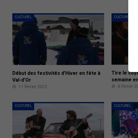
CULTUREL
CULTUREL
Tire le coy
Début des festivités d’Hiver en fête à
semaine en
Val-d’Or
8 février 
11 février 2023
CULTUREL
CULTUREL