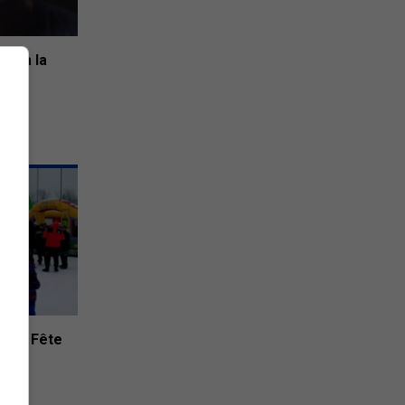
tre à la
chel
ur la Fête