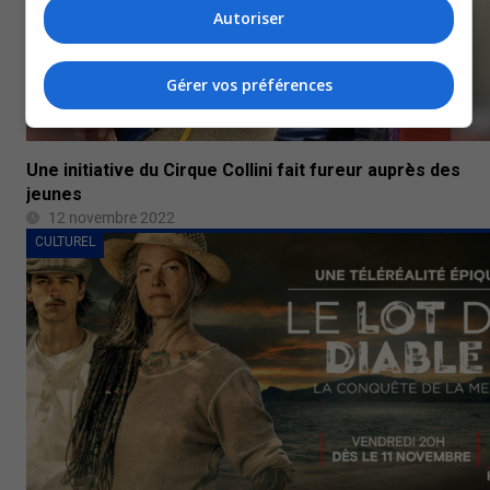
Autoriser
Gérer vos préférences
Une initiative du Cirque Collini fait fureur auprès des
jeunes
12 novembre 2022
CULTUREL