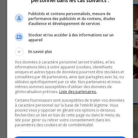
personnel dans les cas suivants :
18 novembre 2022
CULTUREL
Publicités et contenu personnalisés, mesure de
performance des publicités et du contenu, études
d’audience et développement de services
Stocker et/ou accéder à des informations sur un
appareil
En savoir plus
Vos données à caractère personnel seront traitées, et les
informations liées à votre appareil (cookies, identifiants
uniques et autres types de données) pourront être stockées et
consultées par 66 partenaires, ainsi que partagées avec lui, ou
utilisées spécifiquement par ce site. Nos partenaires et nous-
Une nouvelle exposition permanente au Magasin
mêmes sommes susceptibles d'utiliser des données de
géolocalisation précises.
Liste des partenaires.
général Dumulon
17 novembre 2022
Certains fournisseurs sont susceptibles de traiter vos données
à caractère personnel sur la base de l'intérêt légitime. Vous
CULTUREL
pouvez vous y opposer en gérant vos options ci-dessous.
Recherchez un lien en bas de cette page ou dans le menu du
site pour gérer ou retirer votre consentement dans les
paramètres des cookies et de confidentialité.