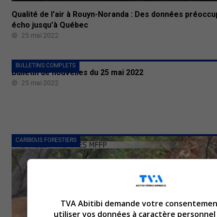
Qualité de l’air à Rouyn-Noranda : Des données préoccu
écho jusqu’à Québec
25 mai 2022
BULLETINS COMPLETS
Bulletin de nouvelles du 25 mai 2022
25 mai 2022
CARIBOUS FORESTIERS
TVA Abitibi demande votre consentemen
utiliser vos données à caractère personnel