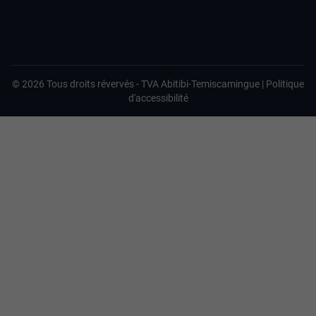
©
2026
Tous droits révervés -
TVA Abitibi-Temiscamingue
|
Politique
d'accessibilité