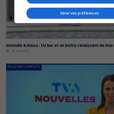
Gérer vos préférences
Incendie à Amos : Un bar et un bistro renaissent de leu
25 mai 2022
BULLETINS COMPLETS