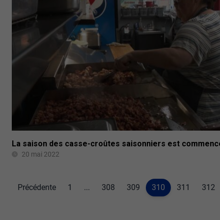
La saison des casse-croûtes saisonniers est commen
20 mai 2022
Précédente
1
...
308
309
310
311
312