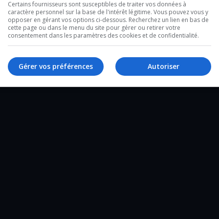
:
Certains fournisseurs sont susceptibles de traiter vos données à
caractère personnel sur la base de l'intérêt légitime. Vous pouvez vous y
rojet pour sécuriser la route 117.
opposer en gérant vos options ci-dessous. Recherchez un lien en bas de
cette page ou dans le menu du site pour gérer ou retirer votre
consentement dans les paramètres des cookies et de confidentialité.
histoire de l’UQAT!
Gérer vos préférences
Autoriser