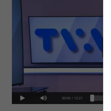
00:00
/
12:21