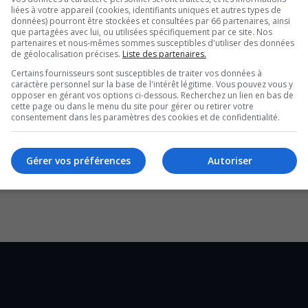
n septembre 2024, une
liées à votre appareil (cookies, identifiants uniques et autres types de
données) pourront être stockées et consultées par 66 partenaires, ainsi
que partagées avec lui, ou utilisées spécifiquement par ce site. Nos
partenaires et nous-mêmes sommes susceptibles d'utiliser des données
r un terrain offert par
de géolocalisation précises.
Liste des partenaires.
Certains fournisseurs sont susceptibles de traiter vos données à
caractère personnel sur la base de l'intérêt légitime. Vous pouvez vous y
opposer en gérant vos options ci-dessous. Recherchez un lien en bas de
cette page ou dans le menu du site pour gérer ou retirer votre
consentement dans les paramètres des cookies et de confidentialité.
installation sont d’ailleurs entamées.
postes pour réussir à offrir le service aux
Gérer vos préférences
Autoriser
e liste d’attente pour obtenir une place dans