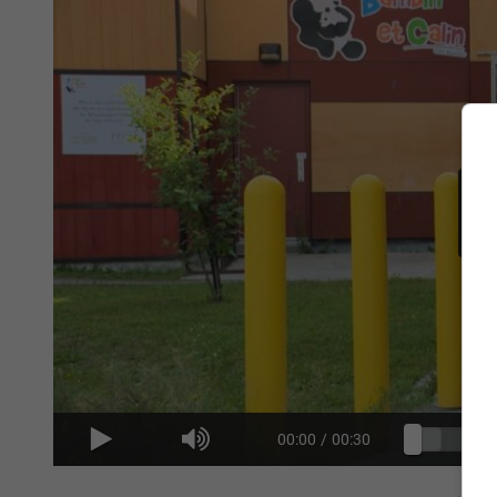
00:00
/
00:30