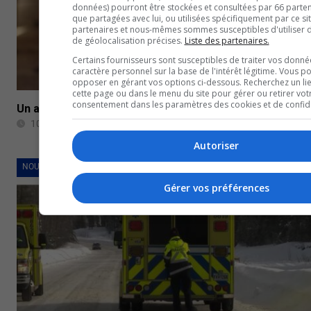
données) pourront être stockées et consultées par 66 partena
que partagées avec lui, ou utilisées spécifiquement par ce si
partenaires et nous-mêmes sommes susceptibles d'utiliser
de géolocalisation précises.
Liste des partenaires.
Certains fournisseurs sont susceptibles de traiter vos donné
caractère personnel sur la base de l'intérêt légitime. Vous p
opposer en gérant vos options ci-dessous. Recherchez un li
cette page ou dans le menu du site pour gérer ou retirer vot
consentement dans les paramètres des cookies et de confiden
Un accident fait un mort et deux blessés sur la route 16
10 janvier 2023
Autoriser
NOUVELLES
Gérer vos préférences