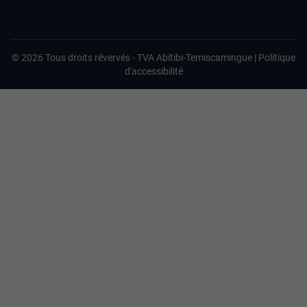
©
2026
Tous droits révervés -
TVA Abitibi-Temiscamingue
|
Politique
d'accessibilité