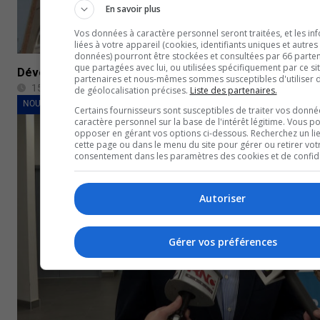
En savoir plus
Vos données à caractère personnel seront traitées, et les in
liées à votre appareil (cookies, identifiants uniques et autres
données) pourront être stockées et consultées par 66 partena
que partagées avec lui, ou utilisées spécifiquement par ce si
Dévoilement des festivités des 100 ans de la cathédra
partenaires et nous-mêmes sommes susceptibles d'utiliser
15 mai 2023
de géolocalisation précises.
Liste des partenaires.
NOUVELLES
Certains fournisseurs sont susceptibles de traiter vos donné
caractère personnel sur la base de l'intérêt légitime. Vous p
opposer en gérant vos options ci-dessous. Recherchez un li
cette page ou dans le menu du site pour gérer ou retirer vot
consentement dans les paramètres des cookies et de confiden
Autoriser
Gérer vos préférences