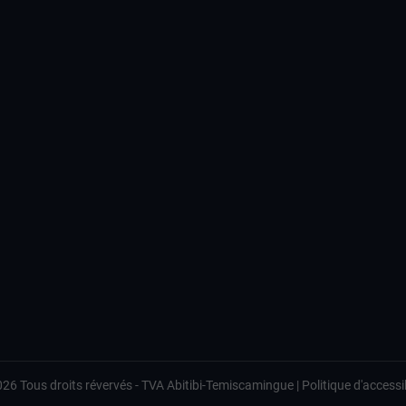
026
Tous droits révervés -
TVA Abitibi-Temiscamingue
|
Politique d'accessib