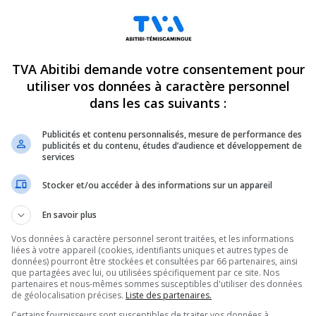
 Mayvan amasse 50 000 $
Johanie Bellemare St-Georg
n
déçue par la supposée justi
TVA Abitibi demande votre consentement pour
réparatrice
23
utiliser vos données à caractère personnel
16 juin 2023
dans les cas suivants :
Publicités et contenu personnalisés, mesure de performance des
ENTREVUES
publicités et du contenu, études d’audience et développement de
services
Stocker et/ou accéder à des informations sur un appareil
En savoir plus
Vos données à caractère personnel seront traitées, et les informations
liées à votre appareil (cookies, identifiants uniques et autres types de
données) pourront être stockées et consultées par 66 partenaires, ainsi
t : La qualité de l’air a tué
Feux de forêt : En mode ent
que partagées avec lui, ou utilisées spécifiquement par ce site. Nos
nes en 15 ans
Chantiers Chibougamau
partenaires et nous-mêmes sommes susceptibles d'utiliser des données
de géolocalisation précises.
Liste des partenaires.
3
7 juin 2023
Certains fournisseurs sont susceptibles de traiter vos données à