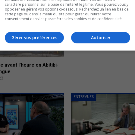
caractère personnel sur la base de l'intérêt légitime. Vous pouvez vous y
opposer en gérant vos options ci-dessous. Recherchez un lien en bas de
cette page ou dans le menu du site pour gérer ou retirer votre
consentement dans les paramètres des cookies et de confidentialité.
Gérer vos préférences
Autoriser
e avant l’heure en Abitibi-
ngue
23
ENTREVUES