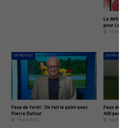
Le défi de
pour Leuca
19 juin 20
ENTREVUES
ENTREVUES
Feux de forêt : On fait le point avec
Feux de forê
Pierre Dufour
400 person
16 juin 2023
8 juin 202