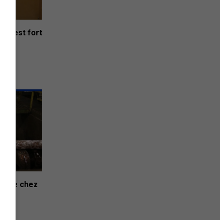
es est fort
ce
raide chez