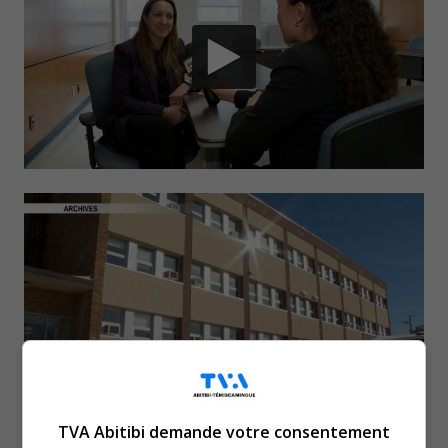
TVA Abitibi demande votre consentement
C’était la première semaine