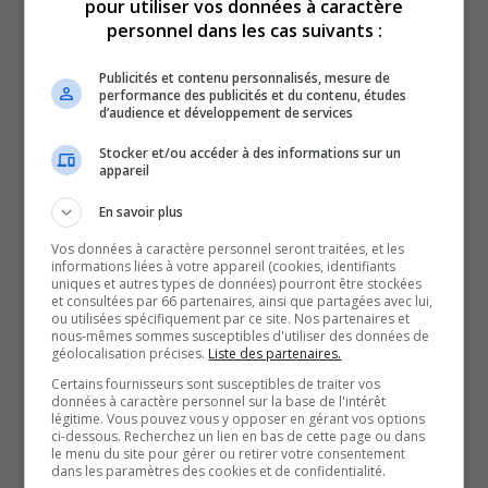
pour utiliser vos données à caractère
personnel dans les cas suivants :
de travail en tant que
Publicités et contenu personnalisés, mesure de
performance des publicités et du contenu, études
nouvelle directrice générale
d’audience et développement de services
Stocker et/ou accéder à des informations sur un
du Centre de services
appareil
En savoir plus
scolaire de Rouyn-Noranda
Vos données à caractère personnel seront traitées, et les
informations liées à votre appareil (cookies, identifiants
uniques et autres types de données) pourront être stockées
pour Anne-Frédérique
et consultées par 66 partenaires, ainsi que partagées avec lui,
ou utilisées spécifiquement par ce site. Nos partenaires et
nous-mêmes sommes susceptibles d'utiliser des données de
Karsenti.
géolocalisation précises.
Liste des partenaires.
Certains fournisseurs sont susceptibles de traiter vos
données à caractère personnel sur la base de l'intérêt
Celle qui a autrefois occupé le poste de directrice des
légitime. Vous pouvez vous y opposer en gérant vos options
ci-dessous. Recherchez un lien en bas de cette page ou dans
services éducatifs planifie de mettre beaucoup l’accent
le menu du site pour gérer ou retirer votre consentement
sur la réussite scolaire.
dans les paramètres des cookies et de confidentialité.