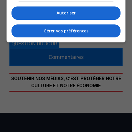
Elle souhaite que le taux de diplomation soit plus élevé
et espère que chaque élève puisse développer leur
Autoriser
potentiel et aspiration selon leur niveau.
D’autres projets sont également sur la table.
Gérer vos préférences
QUESTION DU JOUR
Commentaires
SOUTENIR NOS MÉDIAS, C’EST PROTÉGER NOTRE
CULTURE ET NOTRE ÉCONOMIE