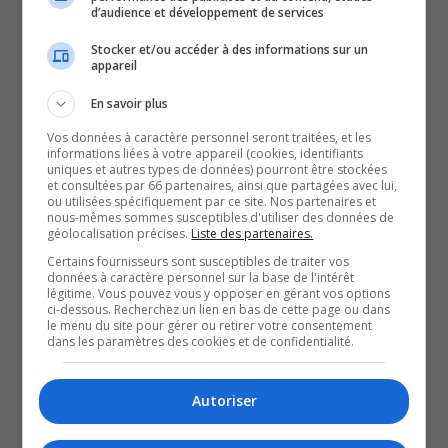
co-porte-parole de Québec
d’audience et développement de services
Stocker et/ou accéder à des informations sur un
solidaire, Émilise Lessard-
appareil
En savoir plus
Therrien, réagit au
Vos données à caractère personnel seront traitées, et les
informations liées à votre appareil (cookies, identifiants
uniques et autres types de données) pourront être stockées
changement de ministre
et consultées par 66 partenaires, ainsi que partagées avec lui,
ou utilisées spécifiquement par ce site. Nos partenaires et
nous-mêmes sommes susceptibles d'utiliser des données de
régional et trace un bilan de
géolocalisation précises.
Liste des partenaires.
Certains fournisseurs sont susceptibles de traiter vos
données à caractère personnel sur la base de l'intérêt
sa campagne.
légitime. Vous pouvez vous y opposer en gérant vos options
ci-dessous. Recherchez un lien en bas de cette page ou dans
le menu du site pour gérer ou retirer votre consentement
Yvon Moreau s’est entretenu avec l’ancienne députée
dans les paramètres des cookies et de confidentialité.
dans Rouyn-Noranda-Témiscamingue.
Autoriser
QUESTION DU JOUR