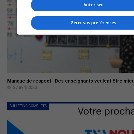
Autoriser
Gérer vos préférences
Manque de respect : Des enseignants veulent être mie
27 avril 2023
BULLETINS COMPLETS