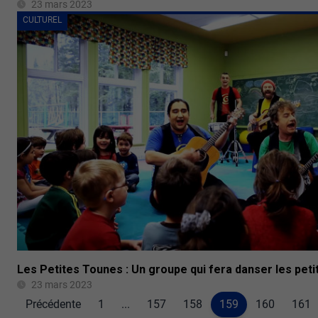
23 mars 2023
CULTUREL
Les Petites Tounes : Un groupe qui fera danser les peti
23 mars 2023
Précédente
1
...
157
158
159
160
161