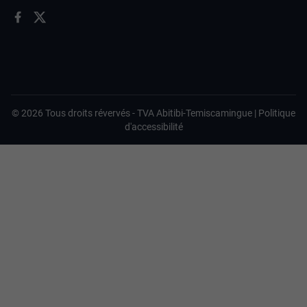
©
2026
Tous droits révervés -
TVA Abitibi-Temiscamingue
|
Politique
d'accessibilité