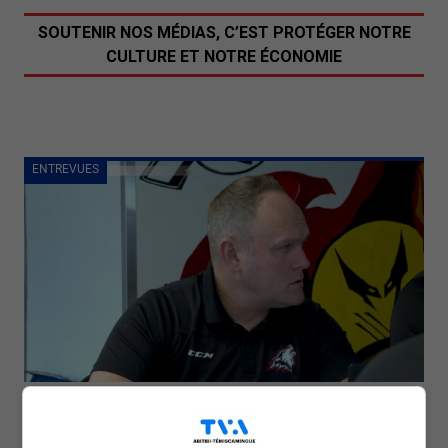
SOUTENIR NOS MÉDIAS, C’EST PROTÉGER NOTRE
CULTURE ET NOTRE ÉCONOMIE
ENTREVUES
LHJMQ : Yannick Gaucher est le nouveau DG des
Huskies