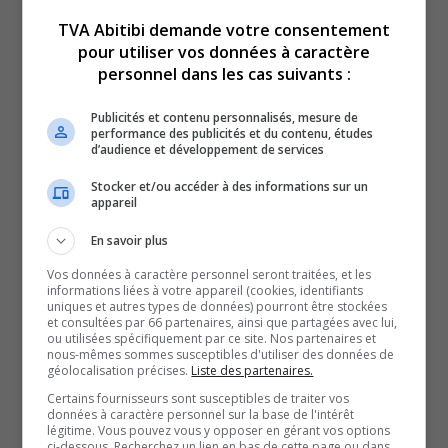
8 août 2022
ENTREVUES
TVA Abitibi demande votre consentement
pour utiliser vos données à caractère
personnel dans les cas suivants :
Publicités et contenu personnalisés, mesure de
performance des publicités et du contenu, études
d’audience et développement de services
Stocker et/ou accéder à des informations sur un
appareil
En savoir plus
Le cyclisme dans un bel élan dans la région et au
Vos données à caractère personnel seront traitées, et les
pays
informations liées à votre appareil (cookies, identifiants
uniques et autres types de données) pourront être stockées
26 juillet 2022
et consultées par 66 partenaires, ainsi que partagées avec lui,
ou utilisées spécifiquement par ce site. Nos partenaires et
ENTREVUES
nous-mêmes sommes susceptibles d'utiliser des données de
géolocalisation précises.
Liste des partenaires.
Certains fournisseurs sont susceptibles de traiter vos
données à caractère personnel sur la base de l'intérêt
légitime. Vous pouvez vous y opposer en gérant vos options
ci-dessous. Recherchez un lien en bas de cette page ou dans