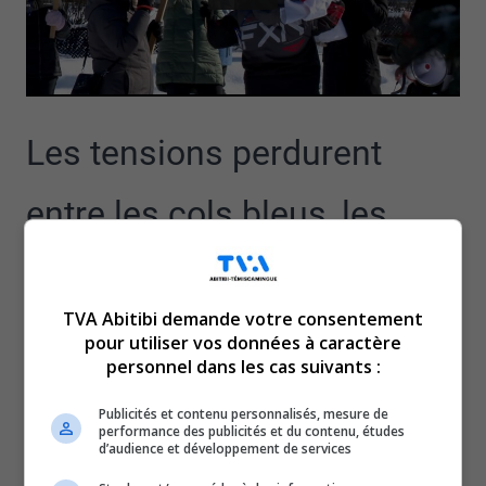
Les tensions perdurent
entre les cols bleus, les
cols blancs et la Ville de
TVA Abitibi demande votre consentement
Rouyn-Noranda.
pour utiliser vos données à caractère
personnel dans les cas suivants :
Rassemblés ce midi à la Place de la Citoyenneté, les
membres du Syndicat canadien de la fonction publique
Publicités et contenu personnalisés, mesure de
performance des publicités et du contenu, études
dénoncent toujours leur condition de travail.
d’audience et développement de services
C’est d’ailleurs 47 % des travailleurs de la Ville de Rouyn-