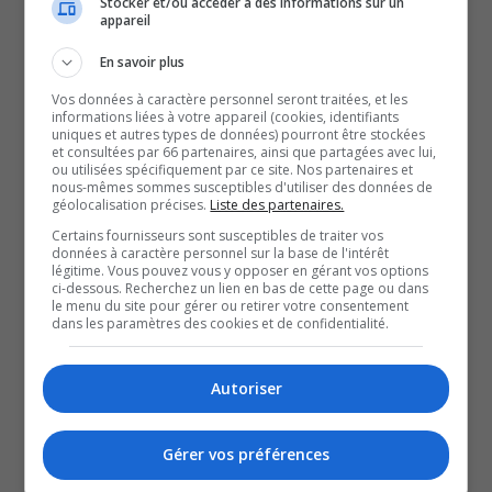
Stocker et/ou accéder à des informations sur un
Noranda qui ont un avis défavorable de leur employeur
appareil
et qui ne recommanderaient pas à leur entourage
En savoir plus
d’occuper un poste à la Ville.
Vos données à caractère personnel seront traitées, et les
Ces chiffres ont été fournis à RNC média par le Syndicat;
informations liées à votre appareil (cookies, identifiants
uniques et autres types de données) pourront être stockées
ils viennent d’un sondage commandé par la Ville à la
et consultées par 66 partenaires, ainsi que partagées avec lui,
firme Amélio.
ou utilisées spécifiquement par ce site. Nos partenaires et
nous-mêmes sommes susceptibles d'utiliser des données de
Cette situation pourrait être la genèse d’une vague de
géolocalisation précises.
Liste des partenaires.
départs majeure chez les cols bleus et blancs.
Certains fournisseurs sont susceptibles de traiter vos
données à caractère personnel sur la base de l'intérêt
Anthony Dallaire s’est entretenu avec Geneviève Carrier,
légitime. Vous pouvez vous y opposer en gérant vos options
ci-dessous. Recherchez un lien en bas de cette page ou dans
conseillère syndicale au SCFP.
le menu du site pour gérer ou retirer votre consentement
dans les paramètres des cookies et de confidentialité.
QUESTION DU JOUR
Autoriser
Commentaires
Gérer vos préférences
SOUTENIR NOS MÉDIAS, C’EST PROTÉGER NOTRE