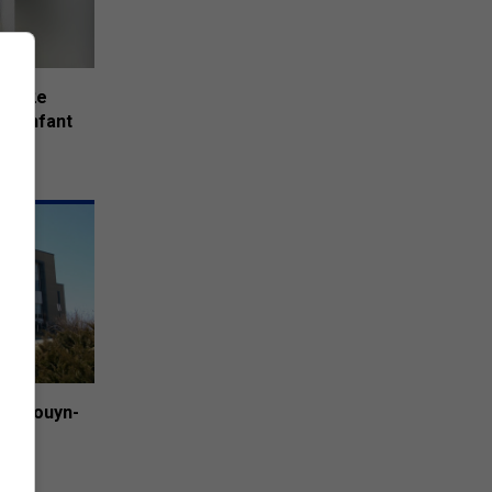
ée 12e
son enfant
e à Rouyn-