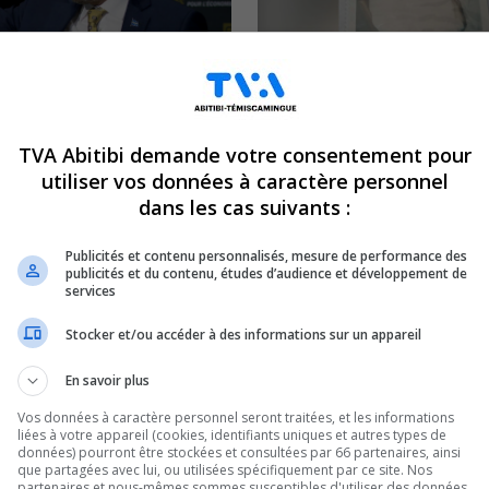
 Parti québécois de passage
James Testa : Une présum
randa
victime allègue qu’il a tué 
24
13 mai 2024
TVA Abitibi demande votre consentement pour
utiliser vos données à caractère personnel
dans les cas suivants :
ENTREVUES
Publicités et contenu personnalisés, mesure de performance des
publicités et du contenu, études d’audience et développement de
services
Stocker et/ou accéder à des informations sur un appareil
En savoir plus
 : Vers un nouveau
Un nouveau palais de justic
Vos données à caractère personnel seront traitées, et les informations
ert dans la région
Noranda
liées à votre appareil (cookies, identifiants uniques et autres types de
données) pourront être stockées et consultées par 66 partenaires, ainsi
4
26 avril 2024
que partagées avec lui, ou utilisées spécifiquement par ce site. Nos
partenaires et nous-mêmes sommes susceptibles d'utiliser des données