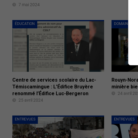
7 mai 2024
ÉDUCATION
DOMAINE MIN
Centre de services scolaire du Lac-
Rouyn-Nora
Témiscamingue : L’Édifice Bruyère
minière bi
renommé l’Édifice Luc-Bergeron
24 avril 2
25 avril 2024
ENTREVUES
ENTREVUES