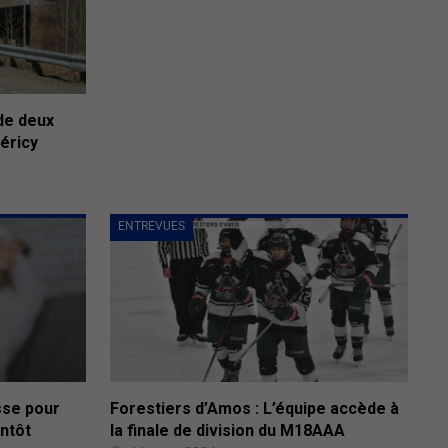
de deux
éricy
ENTREVUES
sse pour
Forestiers d’Amos : L’équipe accède à
ntôt
la finale de division du M18AAA