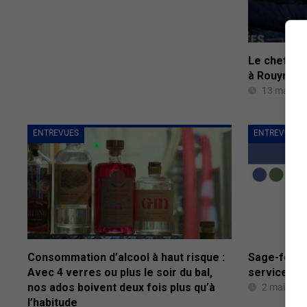
Le chef du
à Rouyn-No
13 mai 20
ENTREVUES
ENTREVUES
Consommation d’alcool à haut risque :
Sage-femme
Avec 4 verres ou plus le soir du bal,
service off
nos ados boivent deux fois plus qu’à
2 mai 202
l’habitude