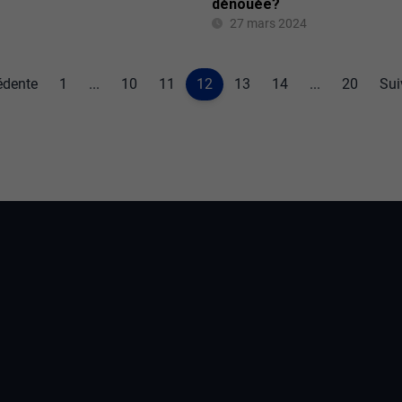
dénouée?
27 mars 2024
édente
1
...
10
11
12
13
14
...
20
Sui