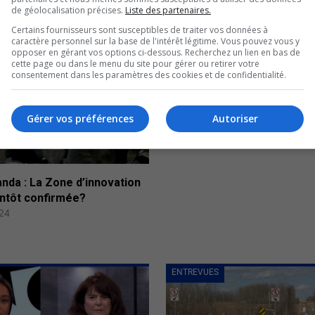
de géolocalisation précises.
Liste des partenaires.
Certains fournisseurs sont susceptibles de traiter vos données à
caractère personnel sur la base de l'intérêt légitime. Vous pouvez vous y
opposer en gérant vos options ci-dessous. Recherchez un lien en bas de
IER
cette page ou dans le menu du site pour gérer ou retirer votre
consentement dans les paramètres des cookies et de confidentialité.
Gérer vos préférences
Autoriser
nda : La Zone d’innovation
entôt confirmée?
024
ENTREVUES