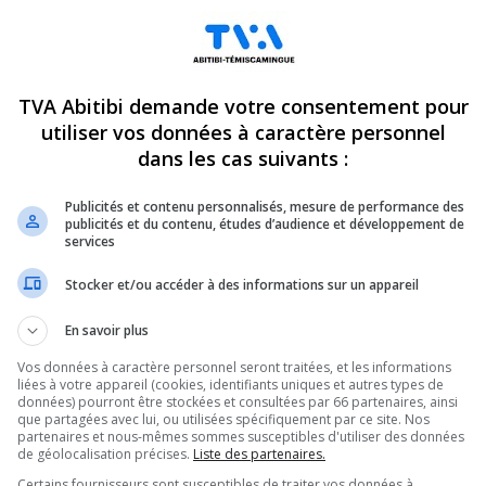
Nouveaux services en
UQAT : Une étude pour les 
professionnelle
affligés de douleurs chroni
TVA Abitibi demande votre consentement pour
25
16 mai 2025
utiliser vos données à caractère personnel
dans les cas suivants :
ÉDUCATION
Publicités et contenu personnalisés, mesure de performance des
publicités et du contenu, études d’audience et développement de
services
Stocker et/ou accéder à des informations sur un appareil
En savoir plus
Vos données à caractère personnel seront traitées, et les informations
: Les cégeps de nouveau
L’interdiction du cellulaire e
liées à votre appareil (cookies, identifiants uniques et autres types de
données) pourront être stockées et consultées par 66 partenaires, ainsi
 aux compressions
temps : Une mesure mitigé
que partagées avec lui, ou utilisées spécifiquement par ce site. Nos
25
2 mai 2025
partenaires et nous-mêmes sommes susceptibles d'utiliser des données
de géolocalisation précises.
Liste des partenaires.
Certains fournisseurs sont susceptibles de traiter vos données à