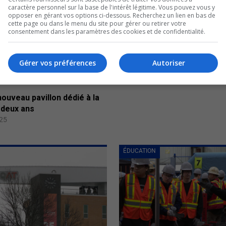
caractère personnel sur la base de l'intérêt légitime. Vous pouvez vous y
opposer en gérant vos options ci-dessous. Recherchez un lien en bas de
cette page ou dans le menu du site pour gérer ou retirer votre
consentement dans les paramètres des cookies et de confidentialité.
Gérer vos préférences
Autoriser
ouveau pavillon dédié à la
 deux ans
025
ÉDUCATION