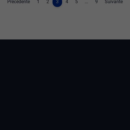
Précédente
1
2
3
4
5
...
9
Suivante