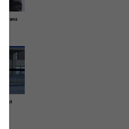
vétérans
ques
n tout
e