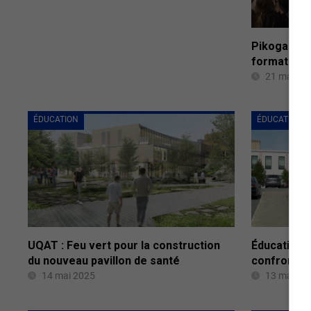
Pikogan : 
formation 
21 mai 20
ÉDUCATION
ÉDUCATION
UQAT : Feu vert pour la construction
Éducation 
du nouveau pavillon de santé
confrontés
14 mai 2025
13 mai 20