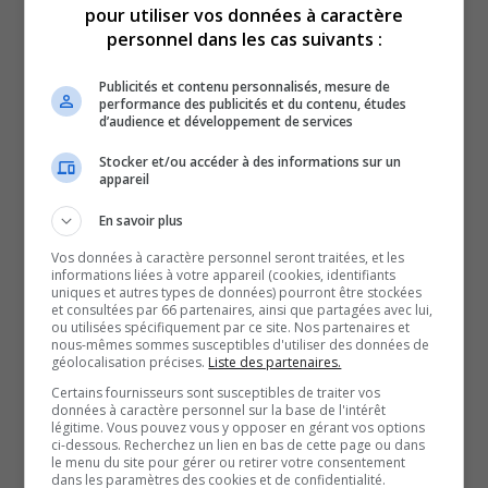
pour utiliser vos données à caractère
Rouyn-Noranda n’y fait pas exception, mentionne le
personnel dans les cas suivants :
directeur général, Dany Mercier.
Publicités et contenu personnalisés, mesure de
L’établissement affirme avoir subi des compressions
performance des publicités et du contenu, études
d’un peu plus de 60% depuis deux ans.
d’audience et développement de services
Du côté de la Fédération des cégeps, on rappelle que ce
Stocker et/ou accéder à des informations sur un
appareil
n’est pas la première fois que l’alarme est sonnée.
Concernant l’état dans lequel se retrouvent actuellement
En savoir plus
les établissements.
Vos données à caractère personnel seront traitées, et les
Au-delà de l’entretien et de la réfection des cégeps, la
informations liées à votre appareil (cookies, identifiants
uniques et autres types de données) pourront être stockées
présidente-directrice générale de la Fédération, Marie
et consultées par 66 partenaires, ainsi que partagées avec lui,
ou utilisées spécifiquement par ce site. Nos partenaires et
Montpetit, souligne aussi qu’il est important
nous-mêmes sommes susceptibles d'utiliser des données de
géolocalisation précises.
Liste des partenaires.
d’investir pour permettre également d’agrandir certains
Certains fournisseurs sont susceptibles de traiter vos
cégeps, dont la capacité d’accueil est déjà atteinte.
données à caractère personnel sur la base de l'intérêt
Et l’organisme espère que le prochain budget du
légitime. Vous pouvez vous y opposer en gérant vos options
ci-dessous. Recherchez un lien en bas de cette page ou dans
gouvernement tiendra compte des enjeux.
le menu du site pour gérer ou retirer votre consentement
dans les paramètres des cookies et de confidentialité.
Par ailleurs, la Fédération des cégeps mentionne qu’elle