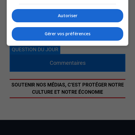
a récemment rencontré la ministre de
Autoriser
l’Enseignement supérieur, dans le cadre des
consultations prébudgétaires, pour faire valoir leurs
préoccupations.
Gérer vos préférences
QUESTION DU JOUR
Commentaires
SOUTENIR NOS MÉDIAS, C’EST PROTÉGER NOTRE
CULTURE ET NOTRE ÉCONOMIE