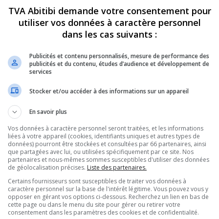
TVA Abitibi demande votre consentement pour
utiliser vos données à caractère personnel
dans les cas suivants :
Publicités et contenu personnalisés, mesure de performance des
publicités et du contenu, études d’audience et développement de
services
5 000$ amassés à la
Fournitures scolaires : Prod
Stocker et/ou accéder à des informations sur un appareil
Lauzon-Roy
seconde main pour alléger 
des parents
2026
En savoir plus
30 juillet 2026
Vos données à caractère personnel seront traitées, et les informations
liées à votre appareil (cookies, identifiants uniques et autres types de
données) pourront être stockées et consultées par 66 partenaires, ainsi
que partagées avec lui, ou utilisées spécifiquement par ce site. Nos
partenaires et nous-mêmes sommes susceptibles d'utiliser des données
de géolocalisation précises.
Liste des partenaires.
Certains fournisseurs sont susceptibles de traiter vos données à
caractère personnel sur la base de l'intérêt légitime. Vous pouvez vous y
opposer en gérant vos options ci-dessous. Recherchez un lien en bas de
cette page ou dans le menu du site pour gérer ou retirer votre
consentement dans les paramètres des cookies et de confidentialité.