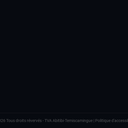
026
Tous droits révervés -
TVA Abitibi-Temiscamingue
|
Politique d'accessib