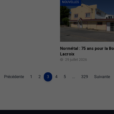
NOUVELLES
Normétal : 75 ans pour la B
Lacroix
29 juillet 2026
Précédente
1
2
3
4
5
...
329
Suivante