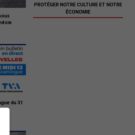
PROTÉGER NOTRE CULTURE ET NOTRE
ÉCONOMIE
 sous
amésie
ngue du 31