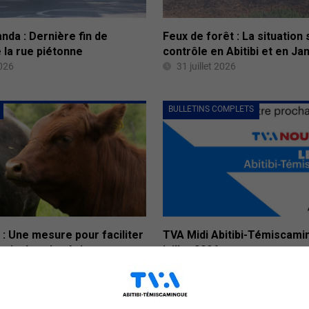
da : Dernière fin de
Feux de forêt : La situation
 la rue piétonne
contrôle en Abitibi et en J
2026
31 juillet 2026
BULLETINS COMPLETS
 : Une mesure pour faciliter
TVA Midi Abitibi-Témiscami
ovin dans la région
juillet 2026
2026
31 juillet 2026
ÉCONOMIE