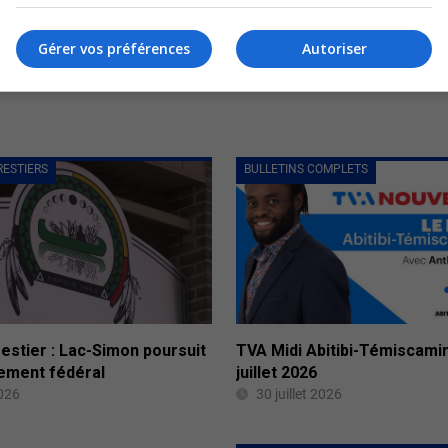
: La qualité du foin varie
Gérer vos préférences
Autoriser
cteur
2026
RESTIERS
BULLETINS COMPLETS
estier : Lac-Simon poursuit
TVA Midi Abitibi-Témiscami
ement fédéral
juillet 2026
2026
30 juillet 2026