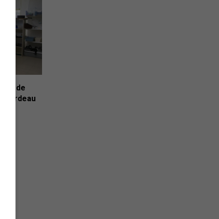
uits de
le fardeau