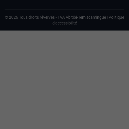
©
2026
Tous droits révervés -
TVA Abitibi-Temiscamingue
|
Politique
d'accessibilité